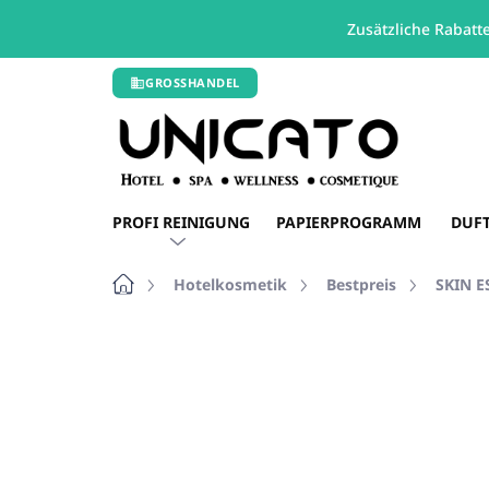
Zusätzliche Rabatt
Zum
GROSSHANDEL
Inhalt
springen
PROFI REINIGUNG
PAPIERPROGRAMM
DUF
Startseite
Hotelkosmetik
Bestpreis
SKIN E
Nicht bewertet
Bewertungsdetails