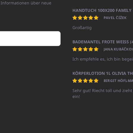
n Informationen über neue
PAVEL ČÍŽEK
Großartig
JANA KUBÁČKO
Ich empfehle es, ich bin begei
BIRGIT HÖFLMA
Sehr gut! Riecht toll und zieht
ein!