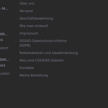
Über uns
HANDTUCH 100X200 FAMILY - MARINEBLAU (480GR)
Versand
Geschäftsbewertung
Wie man einkauft
Impressum
BADEMANTEL FROTE WEISS (400GR)
VÁ
DSGVO-Datenschutzrichtlinie
(GDPR)
stert!
Reklamationen und Gewährleistung
KÖRPERLOTION 1L OLIVIA THINKS (NACHFÜLLBARE VERPACKUNG)
Was sind COOKIES-Dateien
IER
Kontakte
 sofort
Meine Bestellung