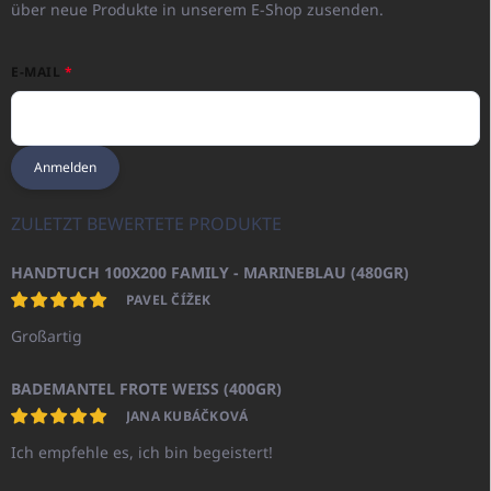
über neue Produkte in unserem E-Shop zusenden.
E-MAIL
Anmelden
ZULETZT BEWERTETE PRODUKTE
HANDTUCH 100X200 FAMILY - MARINEBLAU (480GR)
PAVEL ČÍŽEK
Großartig
BADEMANTEL FROTE WEISS (400GR)
JANA KUBÁČKOVÁ
Ich empfehle es, ich bin begeistert!