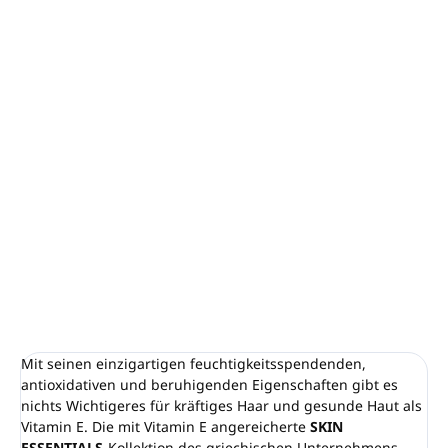
−
+
In den Warenkorb
Mindestbestellmenge: 400 Stück (1 Karton)
15 g
feste Seife, verpackt im Flowpack-Beutel.
Dermatologisch getestet.
Keine zugesetzten Parabene.
Hergestellt in
Griechenland.
DETAILLIERTE INFORMATIONEN
FRAGEN
ANSEHEN
Mit seinen einzigartigen feuchtigkeitsspendenden,
antioxidativen und beruhigenden Eigenschaften gibt es
nichts Wichtigeres für kräftiges Haar und gesunde Haut als
Vitamin E. Die mit Vitamin E angereicherte
SKIN
ESSENTIALS
-Kollektion des griechischen Unternehmens