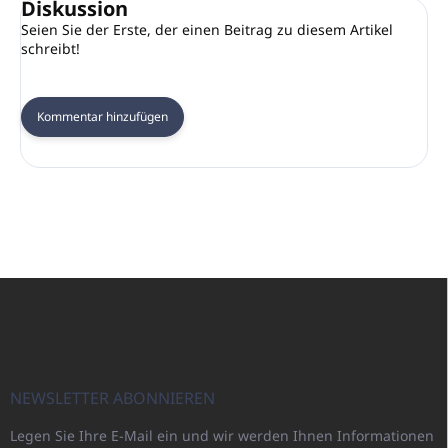
Diskussion
Seien Sie der Erste, der einen Beitrag zu diesem Artikel
schreibt!
Kommentar hinzufügen
F
u
ß
z
e
i
NEWSLETTER ABONNIEREN
l
Legen Sie Ihre E-Mail ein und wir werden Ihnen Informationen
e