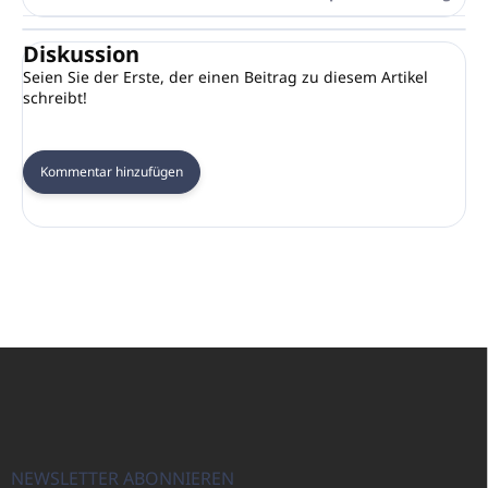
Diskussion
Seien Sie der Erste, der einen Beitrag zu diesem Artikel
schreibt!
Kommentar hinzufügen
F
u
ß
z
e
i
NEWSLETTER ABONNIEREN