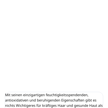
−
+
In den Warenkorb
Mindestbestellmenge: 200 Stück (1 Karton)
20 ml
Flasche mit Schraubverschluss.
Dermatologisch getestet.
Keine zugesetzten Parabene.
100 % recycelbare Verpackung.
Hergestellt in
Griechenland.
DETAILLIERTE INFORMATIONEN
FRAGEN
ANSEHEN
Mit seinen einzigartigen feuchtigkeitsspendenden,
antioxidativen und beruhigenden Eigenschaften gibt es
nichts Wichtigeres für kräftiges Haar und gesunde Haut als