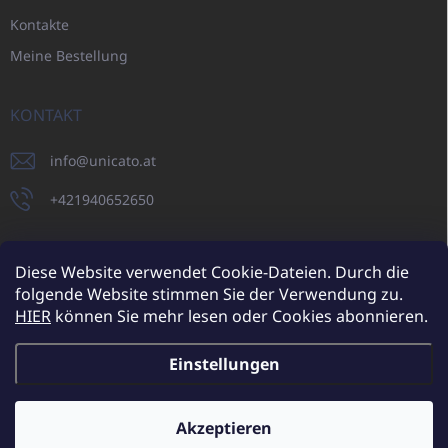
Kontakte
Meine Bestellung
KONTAKT
info
@
unicato.at
+421940652650
Diese Website verwendet Cookie-Dateien. Durch die
folgende Website stimmen Sie der Verwendung zu.
UNICATO.sk
UNICATOshop.cz
UNICATO.at
UNICATO.hu
HIER
können Sie mehr lesen oder Cookies abonnieren.
UNICATOshop.pl
UNICATOshop.de
Einstellungen
Copyright 2026
UNICATO.at
. Alle Rechte vorbehalten.
Cookie-
Einstellungen ändern
Akzeptieren
Zusätzliche Rabatte für Großhandelskunden (bei einer
Mindestbestellung von 400 EUR)
✕