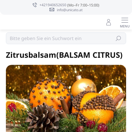
Zum
+421940652650
Inhalt
info@unicato.at
springen
Sojakerzen PURE INTEGRITY USA
Suchen
Zitrusbalsam(BALSAM CITRUS)