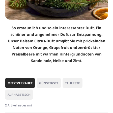
So erstaunlich und so ein interessanter Duft. Ein
schöner und angenehmer Duft zur Entspannung.
Unser Balsam Citrus-Duft umgibt Sie mit prickelnden
Noten von Orange, Grapefruit und zerdrückter
Preiselbeere mit warmen Hintergrundnoten von
Sandelholz, Nelke und Zimt.
P
r
MEISTVERKAUFT
GÜNSTIGSTE
TEUERSTE
o
d
ALPHABETISCH
u
k
2
Artikel insgesamt
t