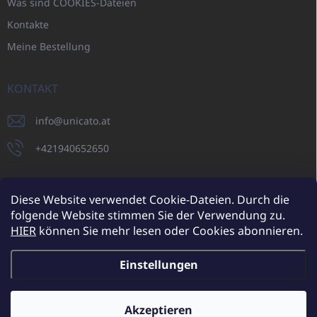
Was sind COOKIES-Dateien
Kontakte
Meine Bestellung
KONTAKT
info
@
unicato.at
+421940652650
Diese Website verwendet Cookie-Dateien. Durch die
folgende Website stimmen Sie der Verwendung zu.
UNICATO.sk
UNICATOshop.cz
UNICATO.at
UNICATO.hu
HIER
können Sie mehr lesen oder Cookies abonnieren.
UNICATOshop.pl
UNICATOshop.de
Einstellungen
Copyright 2026
UNICATO.at
. Alle Rechte vorbehalten.
Cookie-
Einstellungen ändern
Akzeptieren
Zusätzliche Rabatte für Großhandelskunden (bei einer