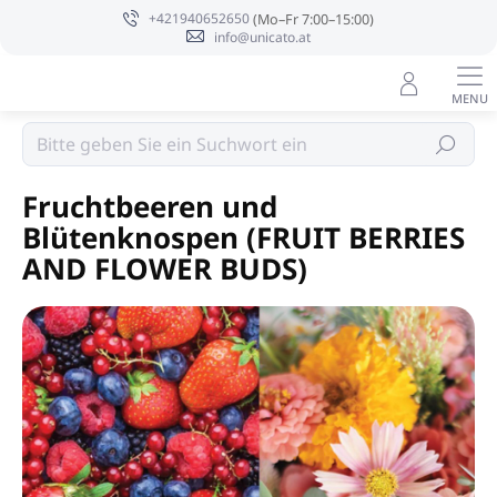
Zum
+421940652650
Inhalt
info@unicato.at
springen
Sojakerzen PURE INTEGRITY USA
Suchen
Fruchtbeeren und
Blütenknospen (FRUIT BERRIES
AND FLOWER BUDS)