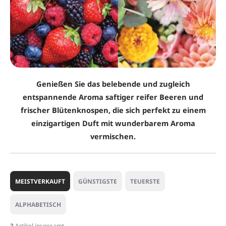
Genießen Sie das belebende und zugleich
entspannende Aroma saftiger reifer Beeren und
frischer Blütenknospen, die sich perfekt zu einem
einzigartigen Duft mit wunderbarem Aroma
vermischen.
P
r
MEISTVERKAUFT
GÜNSTIGSTE
TEUERSTE
o
d
ALPHABETISCH
u
k
3
Artikel insgesamt