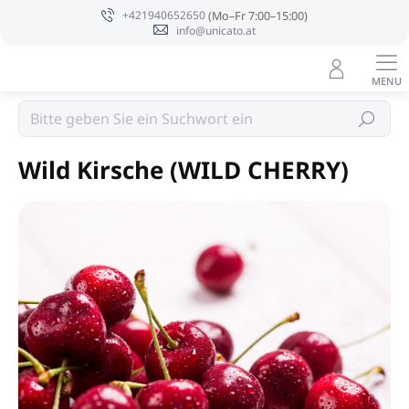
Zum
+421940652650
Inhalt
info@unicato.at
springen
Sojakerzen PURE INTEGRITY USA
Suchen
Wild Kirsche (WILD CHERRY)