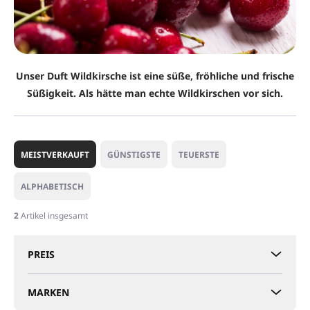
Unser Duft Wildkirsche ist eine süße, fröhliche und frische
Süßigkeit. Als hätte man echte Wildkirschen vor sich.
P
r
MEISTVERKAUFT
GÜNSTIGSTE
TEUERSTE
o
d
ALPHABETISCH
u
k
2
Artikel insgesamt
t
s
PREIS
o
r
t
MARKEN
i