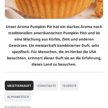
Unser Aroma Pumpkin Pie hat ein starkes Aroma nach
traditionellen amerikanischen Pumpkin Pies und ist
eine Mischung aus Kürbis, Zimt und anderen
Gewürzen. Ein meisterhaft kombinierter Duft, sehr
spezifisch. Für Menschen, die im Herbst die USA
besuchten, erinnert dieser Duft sie an die Erfahrung,
dieses Land zu besuchen.
P
r
MEISTVERKAUFT
GÜNSTIGSTE
TEUERSTE
o
d
ALPHABETISCH
u
k
3
Artikel insgesamt