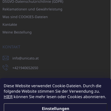
DSGVO-Datenschutzrichtlinie (GDPR)
Reklamationen und Gewährleistung
Was sind COOKIES-Dateien
Kontakte
Meine Bestellung
KONTAKT
info
@
unicato.at
+421940652650
Diese Website verwendet Cookie-Dateien. Durch die
folgende Website stimmen Sie der Verwendung zu.
UNICATO.sk
UNICATOshop.cz
UNICATO.at
UNICATO.hu
HIER
können Sie mehr lesen oder Cookies abonnieren.
UNICATOshop.pl
UNICATOshop.de
Einstellungen