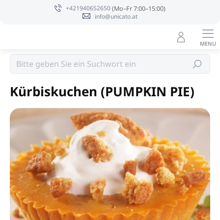
Zum
+421940652650
Inhalt
info@unicato.at
springen
Sojakerzen PURE INTEGRITY USA
Suchen
Kürbiskuchen (PUMPKIN PIE)