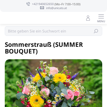
Zum
+421940652650
Inhalt
info@unicato.at
springen
Sojakerzen PURE INTEGRITY USA
Suchen
Sommerstrauß (SUMMER
BOUQUET)