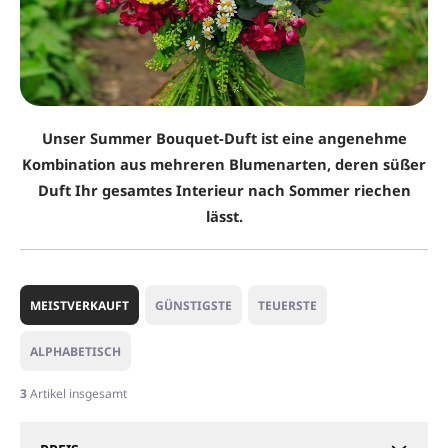
Unser Summer Bouquet-Duft ist eine angenehme
Kombination aus mehreren Blumenarten, deren süßer
Duft Ihr gesamtes Interieur nach Sommer riechen
lässt.
P
r
MEISTVERKAUFT
GÜNSTIGSTE
TEUERSTE
o
d
ALPHABETISCH
u
k
3
Artikel insgesamt
t
s