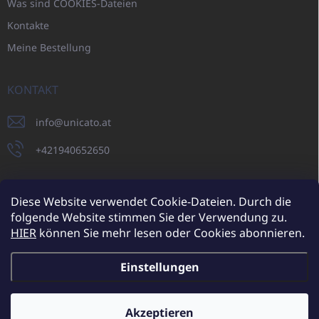
Was sind COOKIES-Dateien
Kontakte
Meine Bestellung
KONTAKT
info
@
unicato.at
+421940652650
Diese Website verwendet Cookie-Dateien. Durch die
folgende Website stimmen Sie der Verwendung zu.
UNICATO.sk
UNICATOshop.cz
UNICATO.at
UNICATO.hu
HIER
können Sie mehr lesen oder Cookies abonnieren.
UNICATOshop.pl
UNICATOshop.de
Einstellungen
Copyright 2026
UNICATO.at
. Alle Rechte vorbehalten.
Cookie-
Einstellungen ändern
Akzeptieren
Zusätzliche Rabatte für Großhandelskunden (bei einer