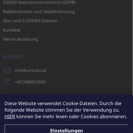
DSGVO-Datenschutzrichtlinie (GDPR)
Reklamationen und Gewährleistung
Was sind COOKIES-Dateien
Kontakte
Meine Bestellung
KONTAKT
info
@
unicato.at
+421940652650
Diese Website verwendet Cookie-Dateien. Durch die
folgende Website stimmen Sie der Verwendung zu.
UNICATO.sk
UNICATOshop.cz
UNICATO.at
UNICATO.hu
HIER
können Sie mehr lesen oder Cookies abonnieren.
UNICATOshop.pl
UNICATOshop.de
Einstellungen