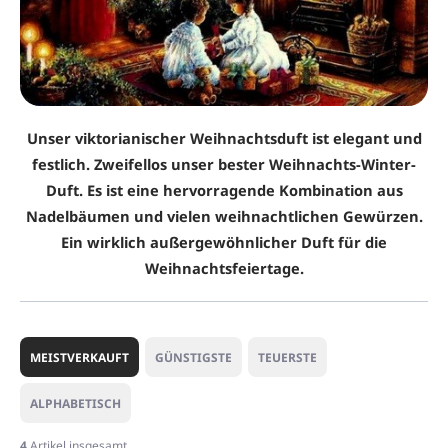
Unser viktorianischer Weihnachtsduft ist elegant und
festlich. Zweifellos unser bester Weihnachts-Winter-
Duft. Es ist eine hervorragende Kombination aus
Nadelbäumen und vielen weihnachtlichen Gewürzen.
Ein wirklich außergewöhnlicher Duft für die
Weihnachtsfeiertage.
P
r
MEISTVERKAUFT
GÜNSTIGSTE
TEUERSTE
o
d
ALPHABETISCH
u
k
4
Artikel insgesamt