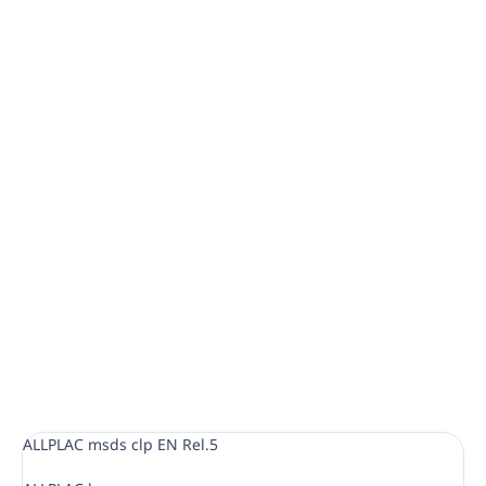
−
+
In den Warenkorb
Hohe Alkalität und Entfettungskraft
Entfernt selbst stark eingebrannte Schichten
Geeignet zum Reinigen von Blechen, Tellern, Grills,
Backöfen...
DETAILLIERTE INFORMATIONEN
FRAGEN
ANSEHEN
ALLPLAC msds clp EN Rel.5