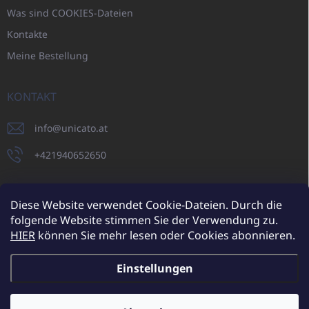
Was sind COOKIES-Dateien
Kontakte
Meine Bestellung
KONTAKT
info
@
unicato.at
+421940652650
Diese Website verwendet Cookie-Dateien. Durch die
folgende Website stimmen Sie der Verwendung zu.
UNICATO.sk
UNICATOshop.cz
UNICATO.at
UNICATO.hu
HIER
können Sie mehr lesen oder Cookies abonnieren.
UNICATOshop.pl
UNICATOshop.de
Einstellungen
Copyright 2026
UNICATO.at
. Alle Rechte vorbehalten.
Cookie-
Einstellungen ändern