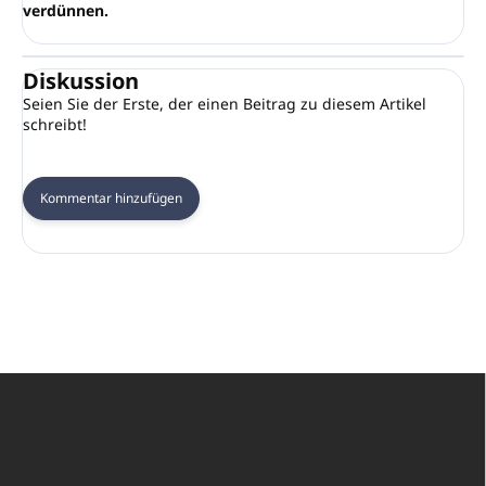
verdünnen.
Diskussion
Seien Sie der Erste, der einen Beitrag zu diesem Artikel
schreibt!
Kommentar hinzufügen
F
u
ß
z
e