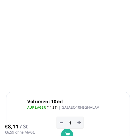
100 % reines ätherisches Öl HOCHLANDLAVENDEL
Inhalt:
10 ml, 50 ml, 200 ml
Zur Verwendung in Duftlampen und Diffusoren für
die Aromatherapie
Auch für Massagen geeignet, nach Verdünnung mit
einem Basisöl
DETAILLIERTE INFORMATIONEN
FRAGEN
ANSEHEN
Volumen: 10ml
| GAIAEO10HIGHALAV
AUF LAGER
(11 ST)
−
+
€8,11
/ St
€6,59 ohne MwSt.