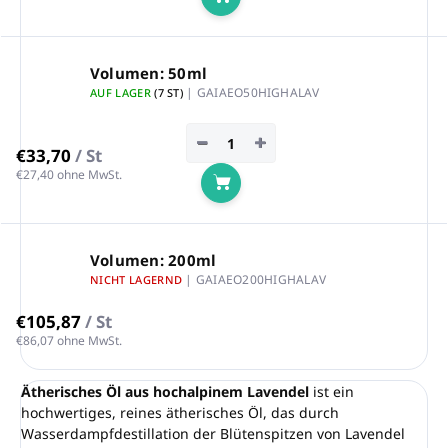
In den Warenkorb
Volumen: 50ml
| GAIAEO50HIGHALAV
AUF LAGER
(7 ST)
−
+
€33,70
/ St
€27,40 ohne MwSt.
In den Warenkorb
Volumen: 200ml
| GAIAEO200HIGHALAV
NICHT LAGERND
€105,87
/ St
€86,07 ohne MwSt.
Ätherisches Öl aus hochalpinem Lavendel
ist ein
hochwertiges, reines ätherisches Öl, das durch
Wasserdampfdestillation der Blütenspitzen von Lavendel