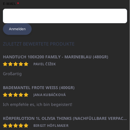
E-MAIL
Anmelden
ZULETZT BEWERTETE PRODUKTE
HANDTUCH 100X200 FAMILY - MARINEBLAU (480GR)
PAVEL ČÍŽEK
Großartig
BADEMANTEL FROTE WEISS (400GR)
JANA KUBÁČKOVÁ
Ich empfehle es, ich bin begeistert!
KÖRPERLOTION 1L OLIVIA THINKS (NACHFÜLLBARE VERPACKUNG)
BIRGIT HÖFLMAIER