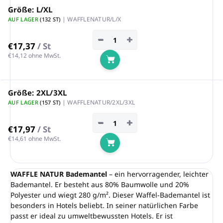
Größe: L/XL
| WAFFLENATUR/L/X
AUF LAGER
(132 ST)
−
+
€17,37
/ St
€14,12 ohne MwSt.
In den Warenkorb
Größe: 2XL/3XL
| WAFFLENATUR/2XL/3XL
AUF LAGER
(157 ST)
−
+
€17,97
/ St
€14,61 ohne MwSt.
In den Warenkorb
WAFFLE NATUR Bademantel
– ein hervorragender, leichter
Bademantel. Er besteht aus 80% Baumwolle und 20%
Polyester und wiegt 280 g/m². Dieser Waffel-Bademantel ist
besonders in Hotels beliebt. In seiner natürlichen Farbe
passt er ideal zu umweltbewussten Hotels. Er ist