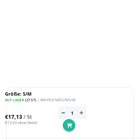
WAFFLE NATUR
Bademantel
Ungefärbt, ungebleicht
Material: Waffelpiqué
280 g/m²
Farbe:
Natur
Zusammensetzung: 80% Baumwolle, 20% Polyester –
geringes Einlaufen
DETAILLIERTE INFORMATIONEN
FRAGEN
ANSEHEN
Größe: S/M
| WAFFLENATUR/S/M
AUF LAGER
(27 ST)
−
+
€17,13
/ St
€13,93 ohne MwSt.
In den Warenkorb