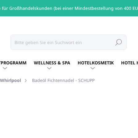
e für Großhandelskunden (bei einer Mindestbestellung von 400 EU
Suchen
TPROGRAMM
WELLNESS & SPA
HOTELKOSMETIK
HOTEL 
 Whirlpool
Badeöl Fichtennadel - SCHUPP
MARKE:
SCHUPP
ab
€14,45
/ St
ab
€11,75
ohne MwSt.
Verkaufspreis:
Variante wählen