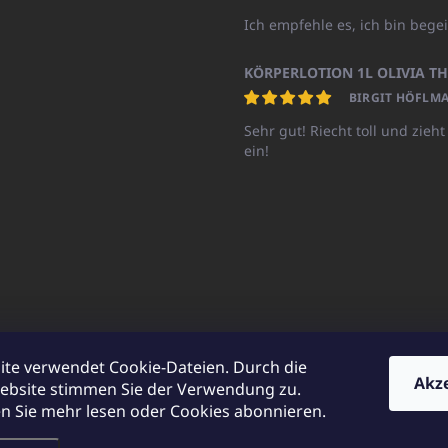
Ich empfehle es, ich bin begei
BIRGIT HÖFLMA
Sehr gut! Riecht toll und zieht
ein!
ite verwendet Cookie-Dateien. Durch die
Akz
ebsite stimmen Sie der Verwendung zu.
UNICATOshop.cz
UNICATO.at
UNICATO.hu
UNICATOshop.pl
UN
 Sie mehr lesen oder Cookies abonnieren.