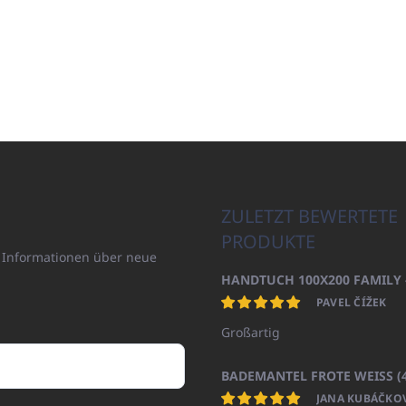
ZULETZT BEWERTETE
PRODUKTE
n Informationen über neue
PAVEL ČÍŽEK
Großartig
JANA KUBÁČKO