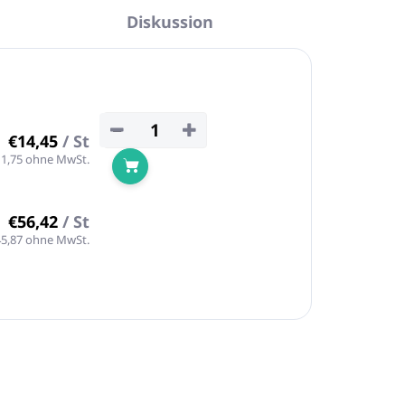
Diskussion
−
+
€14,45
/ St
11,75 ohne MwSt.
In den Warenkorb
€56,42
/ St
45,87 ohne MwSt.