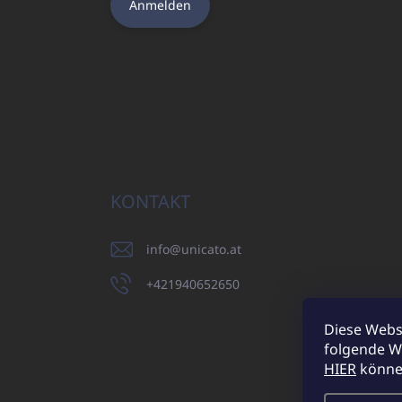
Anmelden
KONTAKT
info
@
unicato.at
+421940652650
Diese Webs
folgende W
UNICATO.sk
HIER
können