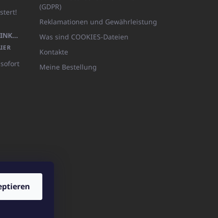
(GDPR)
stert!
Reklamationen und Gewährleistung
KÖRPERLOTION 1L OLIVIA THINKS (NACHFÜLLBARE VERPACKUNG)
Was sind COOKIES-Dateien
IER
Kontakte
 sofort
Meine Bestellung
eptieren
ICATOshop.de