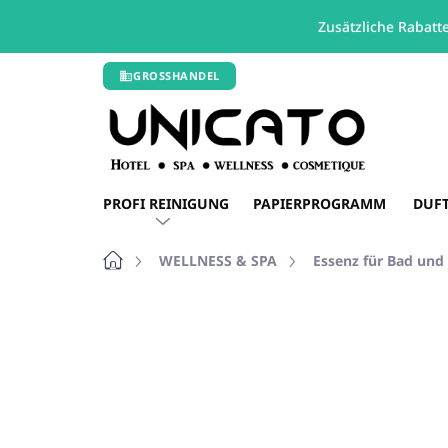
Zusätzliche Rabatt
Zum
GROSSHANDEL
Inhalt
springen
PROFI REINIGUNG
PAPIERPROGRAMM
DUF
Startseite
WELLNESS & SPA
Essenz für Bad und
Nicht bewertet
Bewertungsdetails