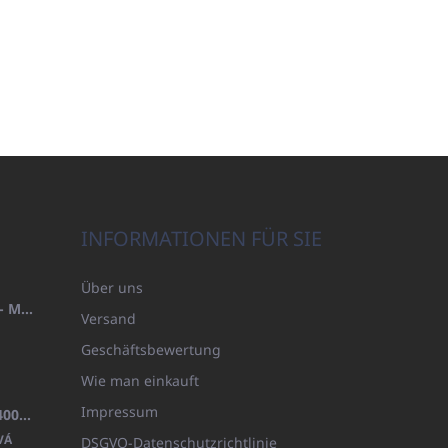
INFORMATIONEN FÜR SIE
Über uns
HANDTUCH 100X200 FAMILY - MARINEBLAU (480GR)
Versand
Geschäftsbewertung
Wie man einkauft
Impressum
BADEMANTEL FROTE WEISS (400GR)
VÁ
DSGVO-Datenschutzrichtlinie