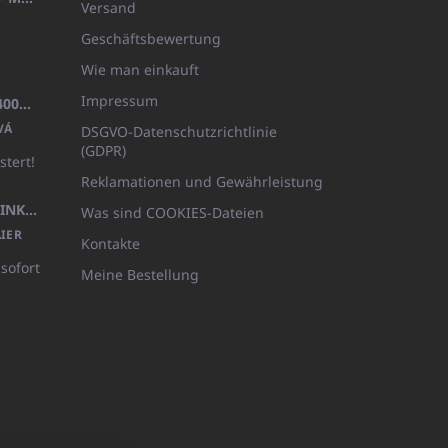
Versand
Geschäftsbewertung
Wie man einkauft
Impressum
BADEMANTEL FROTE WEISS (400GR)
VÁ
DSGVO-Datenschutzrichtlinie
(GDPR)
stert!
Reklamationen und Gewährleistung
KÖRPERLOTION 1L OLIVIA THINKS (NACHFÜLLBARE VERPACKUNG)
Was sind COOKIES-Dateien
IER
Kontakte
 sofort
Meine Bestellung