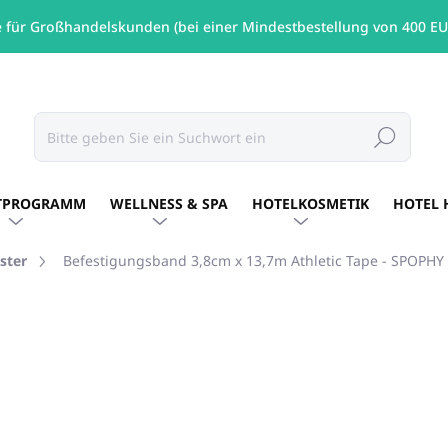
e für Großhandelskunden (bei einer Mindestbestellung von 400 EU
Suchen
TPROGRAMM
WELLNESS & SPA
HOTELKOSMETIK
HOTEL 
ster
Befestigungsband 3,8cm x 13,7m Athletic Tape - SPOPHY
MARKE:
SPOPHY
€4,58
/ St
€3,72 ohne MwSt.
Verkaufspreis:
AUF LAGER
(2 ST)