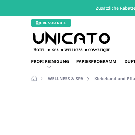
Zusätzliche Rabatt
Zum
GROSSHANDEL
Inhalt
springen
PROFI REINIGUNG
PAPIERPROGRAMM
DUF
Startseite
WELLNESS & SPA
Klebeband und Pfla
Nicht bewertet
Bewertungsdetails