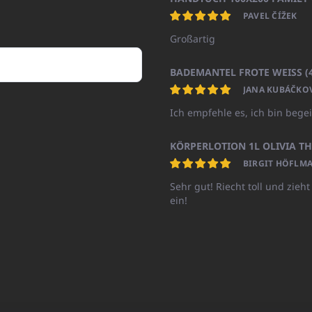
PAVEL ČÍŽEK
Großartig
JANA KUBÁČKO
Ich empfehle es, ich bin begei
BIRGIT HÖFLMA
Sehr gut! Riecht toll und zieht
ein!