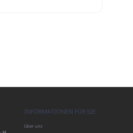
INFORMATIONEN FÜR SIE
Über uns
HANDTUCH 100X200 FAMILY - MARINEBLAU (480GR)