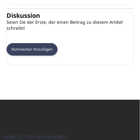
Diskussion
Seien Sie der Erste, der einen Beitrag zu diesem Artikel
schreibt!
Kommentar hinzufügen
F
u
ß
z
e
i
NEWSLETTER ABONNIEREN