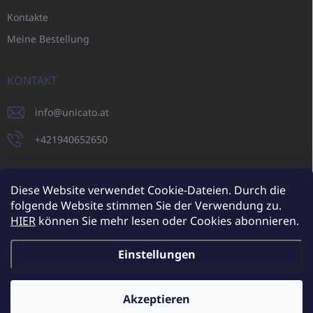
Kontakte
Meine Bestellung
KONTAKT
info
@
unicato.at
+421940652650
Diese Website verwendet Cookie-Dateien. Durch die
folgende Website stimmen Sie der Verwendung zu.
UNICATO.sk
UNICATOshop.cz
UNICATO.at
UNICATO.hu
HIER
können Sie mehr lesen oder Cookies abonnieren.
UNICATOshop.pl
UNICATOshop.de
Einstellungen
Copyright 2026
UNICATO.at
. Alle Rechte vorbehalten.
Cookie-
Einstellungen ändern
Akzeptieren
Zusätzliche Rabatte für Großhandelskunden (bei einer
Mindestbestellung von 400 EUR)
✕