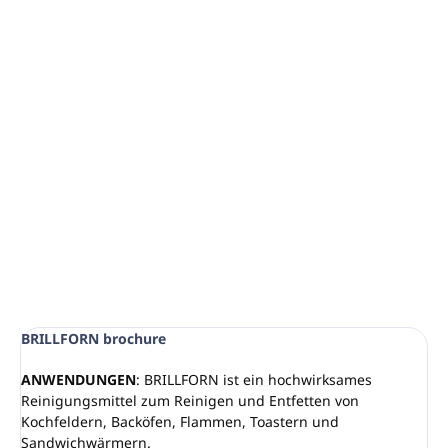
−
+
In den Warenkorb
Professionelles Produkt mit hoher Alkalität und hoher
Entfettungswirkung.
Entwickelt für die Entfernung hartnäckigster
Schmutzschichten.
Es verströmt einen frischen Zitronenduft.
DETAILLIERTE INFORMATIONEN
FRAGEN
ANSEHEN
BRILLFORN brochure
ANWENDUNGEN
: BRILLFORN ist ein hochwirksames
Reinigungsmittel zum Reinigen und Entfetten von
Kochfeldern, Backöfen, Flammen, Toastern und
Sandwichwärmern.