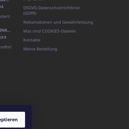
VÁ
DSGVO-Datenschutzrichtlinie
(GDPR)
stert!
Reklamationen und Gewährleistung
KÖRPERLOTION 1L OLIVIA THINKS (NACHFÜLLBARE VERPACKUNG)
Was sind COOKIES-Dateien
IER
Kontakte
 sofort
Meine Bestellung
eptieren
ICATOshop.de