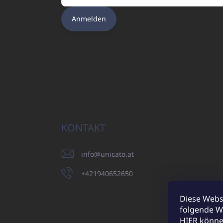
Anmelden
KONTAKT
info
@
unicato.at
+421940652650
Diese Webs
folgende W
UNICATO.sk
HIER
können