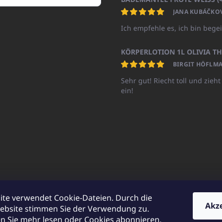
JANA KUBÁČKO
Ich empfehle es, ich bin begei
BIRGIT HÖFLMA
Sehr gut! Riecht toll und zieht
ein!
ite verwendet Cookie-Dateien. Durch die
Akz
ebsite stimmen Sie der Verwendung zu.
UNICATOshop.cz
UNICATO.at
UNICATO.hu
UNICATOshop.pl
UN
 Sie mehr lesen oder Cookies abonnieren.