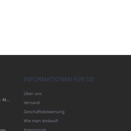
INFORMATIONEN FÜR SIE
Über uns
HANDTUCH 100X200 FAMILY - MARINEBLAU (480GR)
Versand
Geschäftsbewertung
Wie man einkauft
Impressum
BADEMANTEL FROTE WEISS (400GR)