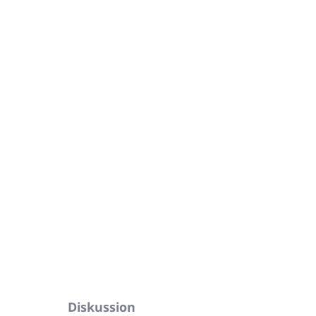
ertrocknung, verhindert Fleckenbildung
für weiches Wasser
en pflanzlichen Ursprungs
FRAGEN
ANSEHEN
Diskussion