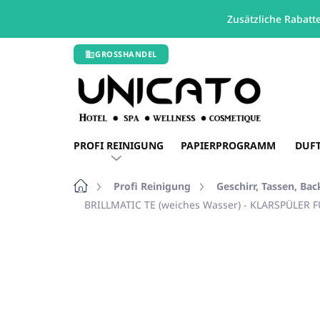
Zusätzliche Rabatt
Zum
GROSSHANDEL
Inhalt
springen
PROFI REINIGUNG
PAPIERPROGRAMM
DUF
Startseite
Profi Reinigung
Geschirr, Tassen, Ba
BRILLMATIC TE (weiches Wasser) - KLARSPÜLER
Nicht bewertet
Bewertungsdetails
RABATT