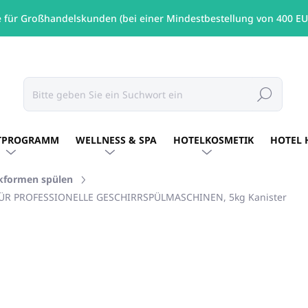
e für Großhandelskunden (bei einer Mindestbestellung von 400 EU
Suchen
TPROGRAMM
WELLNESS & SPA
HOTELKOSMETIK
HOTEL 
ckformen spülen
 FÜR PROFESSIONELLE GESCHIRRSPÜLMASCHINEN, 5kg Kanister
MARKE:
ALLEGRINI ITALY
€24,53
/ St
€19,94 ohne MwSt.