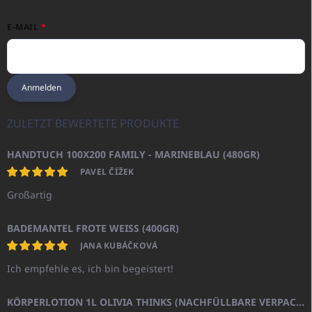
E-MAIL
Anmelden
ZULETZT BEWERTETE PRODUKTE
HANDTUCH 100X200 FAMILY - MARINEBLAU (480GR)
PAVEL ČÍŽEK
Großartig
BADEMANTEL FROTE WEISS (400GR)
JANA KUBÁČKOVÁ
Ich empfehle es, ich bin begeistert!
KÖRPERLOTION 1L OLIVIA THINKS (NACHFÜLLBARE VERPACKUNG)