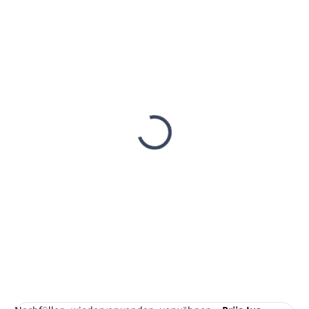
AUF LAGER
(181 ST)
Diffusor PRIJA Jus
d'Ambre Deo Home
Reed, 200 ml
€40,18
€32,67 ohne MwSt.
In den Warenkorb