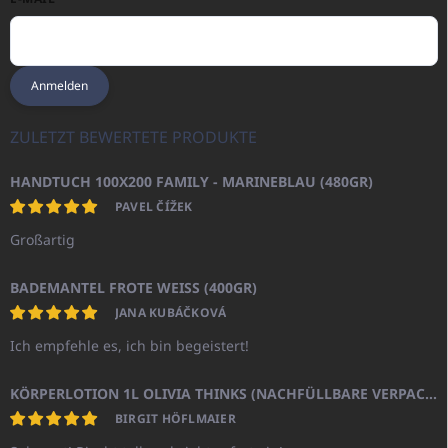
Anmelden
ZULETZT BEWERTETE PRODUKTE
HANDTUCH 100X200 FAMILY - MARINEBLAU (480GR)
PAVEL ČÍŽEK
Großartig
BADEMANTEL FROTE WEISS (400GR)
JANA KUBÁČKOVÁ
Ich empfehle es, ich bin begeistert!
KÖRPERLOTION 1L OLIVIA THINKS (NACHFÜLLBARE VERPACKUNG)
BIRGIT HÖFLMAIER