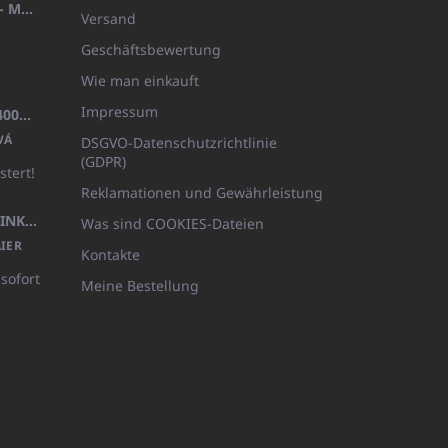
HANDTUCH 100X200 FAMILY - MARINEBLAU (480GR)
Versand
Geschäftsbewertung
Wie man einkauft
Impressum
BADEMANTEL FROTE WEISS (400GR)
VÁ
DSGVO-Datenschutzrichtlinie
(GDPR)
stert!
Reklamationen und Gewährleistung
KÖRPERLOTION 1L OLIVIA THINKS (NACHFÜLLBARE VERPACKUNG)
Was sind COOKIES-Dateien
IER
Kontakte
 sofort
Meine Bestellung