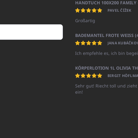
PAVEL ČÍŽEK
Großartig
JANA KUBÁČKO
Ich empfehle es, ich bin begei
BIRGIT HÖFLMA
Sehr gut! Riecht toll und zieht
ein!