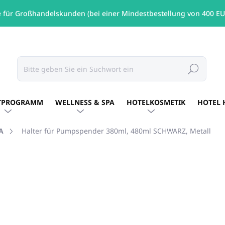
e für Großhandelskunden (bei einer Mindestbestellung von 400 EU
Suchen
TPROGRAMM
WELLNESS & SPA
HOTELKOSMETIK
HOTEL 
A
Halter für Pumpspender 380ml, 480ml SCHWARZ, Metall
€32,08
/ Stck
€26,08 ohne MwSt.
Verkaufspreis:
NICHT LAGERND