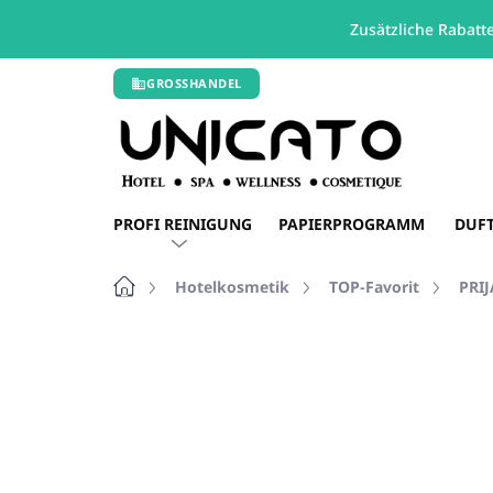
Zusätzliche Rabatt
Zum
GROSSHANDEL
Inhalt
springen
PROFI REINIGUNG
PAPIERPROGRAMM
DUF
Startseite
Hotelkosmetik
TOP-Favorit
PRIJ
Nicht bewertet
Bewertungsdetails