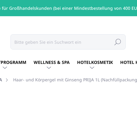
e für Großhandelskunden (bei einer Mindestbestellung von 400 EU
Suchen
TPROGRAMM
WELLNESS & SPA
HOTELKOSMETIK
HOTEL 
A
Haar- und Körpergel mit Ginseng PRIJA 1L (Nachfüllpackung
MARKE:
PRIJA
€12,14
/ St
€9,87 ohne MwSt.
Verkaufspreis:
AUF LAGER
(109 ST)