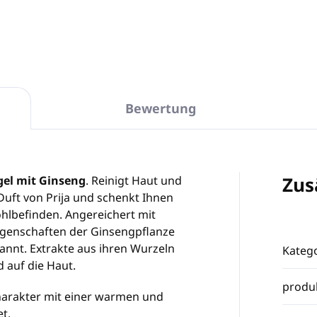
In den Warenkorb
Bewertung
Zus
gel mit Ginseng
. Reinigt Haut und
uft von Prija und schenkt Ihnen
ohlbefinden. Angereichert mit
Eigenschaften der Ginsengpflanze
annt. Extrakte aus ihren Wurzeln
Katego
d auf die Haut.
produ
Charakter mit einer warmen und
t.