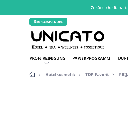
Zusätzliche Rabatt
Zum
GROSSHANDEL
Inhalt
springen
PROFI REINIGUNG
PAPIERPROGRAMM
DUF
Startseite
Hotelkosmetik
TOP-Favorit
PRIJ
Nicht bewertet
Bewertungsdetails