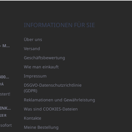
INFORMATIONEN FÜR SIE
Über uns
HANDTUCH 100X200 FAMILY - MARINEBLAU (480GR)
Versand
Geschäftsbewertung
Wie man einkauft
Impressum
BADEMANTEL FROTE WEISS (400GR)
VÁ
DSGVO-Datenschutzrichtlinie
(GDPR)
stert!
Reklamationen und Gewährleistung
KÖRPERLOTION 1L OLIVIA THINKS (NACHFÜLLBARE VERPACKUNG)
Was sind COOKIES-Dateien
IER
Kontakte
 sofort
Meine Bestellung