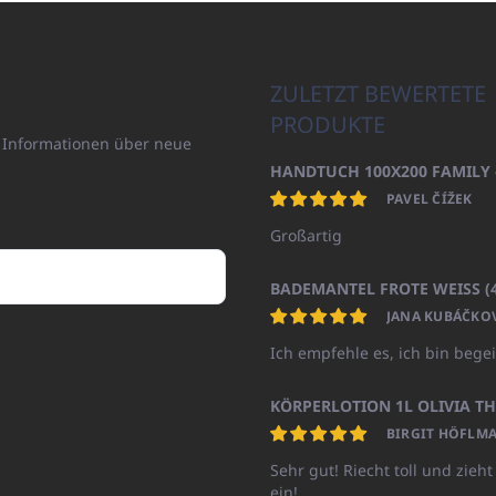
ZULETZT BEWERTETE
PRODUKTE
n Informationen über neue
PAVEL ČÍŽEK
Großartig
JANA KUBÁČKO
Ich empfehle es, ich bin begei
BIRGIT HÖFLMA
Sehr gut! Riecht toll und zieht
ein!