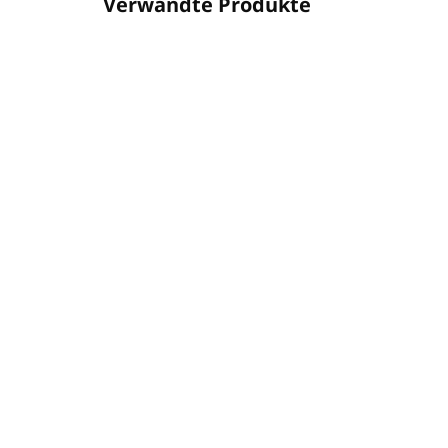
Verwandte Produkte
P400PR
AUF LAGER
(686 ST)
Haar- und Körpergel mit
Sh
Ginseng PRIJA 380ml
Vit
(Pumpspender)
PRI
€6,48
€4
€5,27 ohne MwSt.
€33