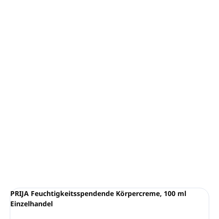
Dermatologisch getestet
Volumen: 100 ml
RETAIL produkt – für den Einzelhandel bestimmt
Ohne Alkohol, ohne Vaseline, ohne Silikone, ohne
EDTA, ohne BHT
Auf Nickel getestet
VEGAN
Dieses Kosmetikprodukt wird zu 100 % in Italien
hergestellt
DETAILLIERTE INFORMATIONEN
FRAGEN
ANSEHEN
PRIJA Feuchtigkeitsspendende Körpercreme, 100 ml
Einzelhandel