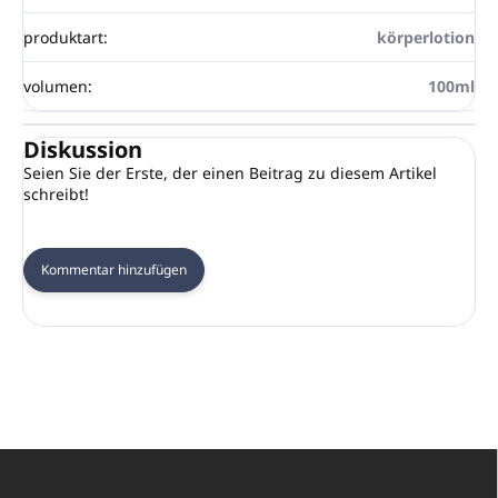
produktart
:
körperlotion
volumen
:
100ml
Diskussion
Seien Sie der Erste, der einen Beitrag zu diesem Artikel
schreibt!
Kommentar hinzufügen
F
u