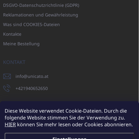
DSGVO-Datenschutzrichtlinie (GDPR)
Reklamationen und Gewährleistung
Was sind COOKIES-Dateien
Kontakte
Meine Bestellung
KONTAKT
info
@
unicato.at
+421940652650
Diese Website verwendet Cookie-Dateien. Durch die
folgende Website stimmen Sie der Verwendung zu.
UNICATO.sk
UNICATOshop.cz
UNICATO.at
UNICATO.hu
HIER
können Sie mehr lesen oder Cookies abonnieren.
UNICATOshop.pl
UNICATOshop.de