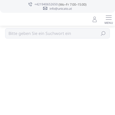
Zum
+421940652650
Inhalt
info@unicato.at
springen
Hotelkosmetik
Suchen
Bewertungsdetails
Nicht bewertet