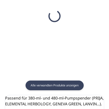
(38 ST)
AUF LAGER
(683 ST)
Cremiger Badeschaum
Haar- und Körpergel
PRIJA 380ml
mit Ginseng PRIJA
(Pumpspender)
380ml (Pumpspender)
€9,44
€6,48
€7,67 ohne MwSt.
€5,27 ohne MwSt.
In den Warenkorb
In den Warenkorb
Alle verwandten Produkte anzeigen
Passend für 380-ml- und 480-ml-Pumpspender (PRIJA,
ELEMENTAL HERBOLOGY, GENEVA GREEN, LANVIN...).