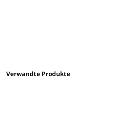
Kunststoffhalter für Pumpspender von GFL.
Passend für 380-ml- und 480-ml-Pumpspender.
DETAILLIERTE INFORMATIONEN
FRAGEN
ANSEHEN
Verwandte Produkte
AUF LAGER