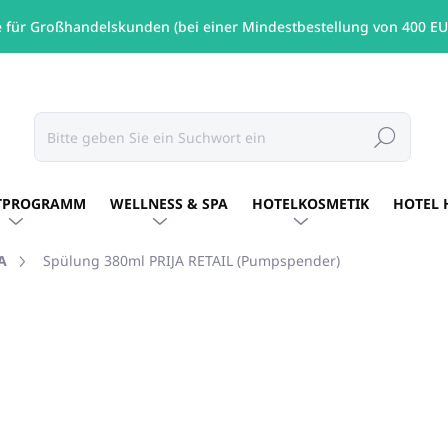
e für Großhandelskunden (bei einer Mindestbestellung von 400 EU
Suchen
TPROGRAMM
WELLNESS & SPA
HOTELKOSMETIK
HOTEL 
A
Spülung 380ml PRIJA RETAIL (Pumpspender)
MARKE:
PRIJA
€11,77
/ St
€9,57 ohne MwSt.
Verkaufspreis:
NICHT LAGERND