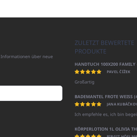
ZULETZT BEWERTETE
PRODUKTE
n Informationen über neue
PAVEL ČÍŽEK
Großartig
JANA KUBÁČKO
Ich empfehle es, ich bin begei
BIRGIT HÖFLMA