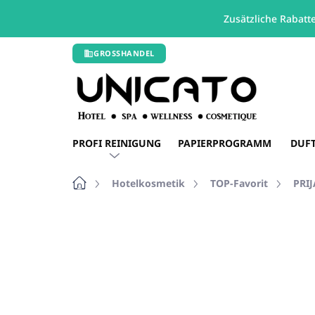
Zusätzliche Rabatt
Zum
GROSSHANDEL
Inhalt
springen
PROFI REINIGUNG
PAPIERPROGRAMM
DUF
Startseite
Hotelkosmetik
TOP-Favorit
PRIJ
Nicht bewertet
Bewertungsdetails