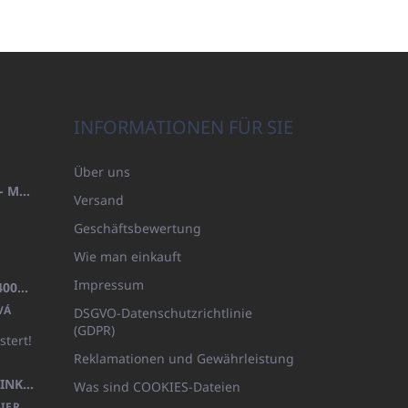
INFORMATIONEN FÜR SIE
Über uns
HANDTUCH 100X200 FAMILY - MARINEBLAU (480GR)
Versand
Geschäftsbewertung
Wie man einkauft
Impressum
BADEMANTEL FROTE WEISS (400GR)
VÁ
DSGVO-Datenschutzrichtlinie
(GDPR)
stert!
Reklamationen und Gewährleistung
KÖRPERLOTION 1L OLIVIA THINKS (NACHFÜLLBARE VERPACKUNG)
Was sind COOKIES-Dateien
IER