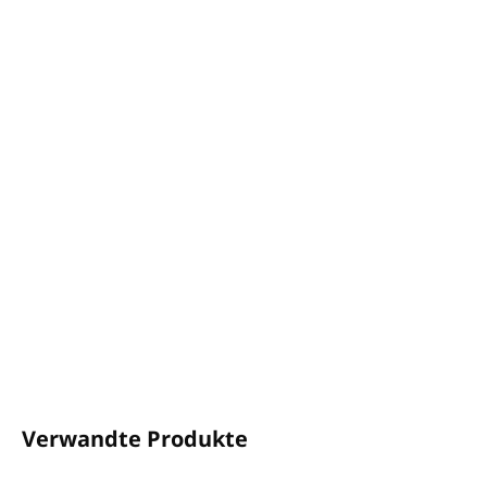
Dermatologisch getestet
Volumen: 40 ml
Mindestbestellmenge: 216 Stück (1 Karton).
Ohne Alkohol, ohne Vaseline, ohne Silikone, ohne
EDTA, ohne BHT.
uf Nickel getestet.
VEGANES Produkt.
Dieses Kosmetikprodukt wird zu 100 % in Italien
hergestellt.
DETAILLIERTE INFORMATIONEN
FRAGEN
ANSEHEN
Verwandte Produkte