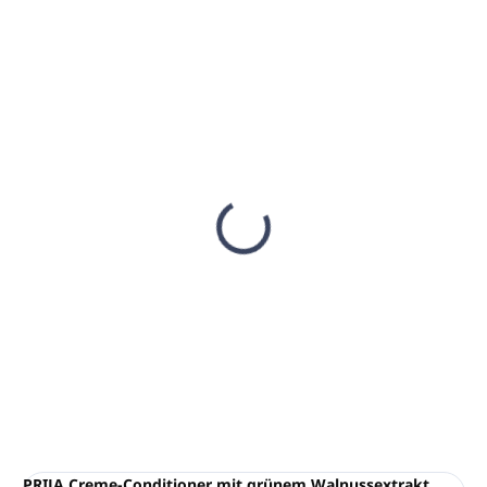
AUF LAGER
(41 ST)
Haarspülung PRIJA 5L
Kanister
€62,22
€50,59 ohne MwSt.
In den Warenkorb
PRIJA Creme-Conditioner mit grünem Walnussextrakt,