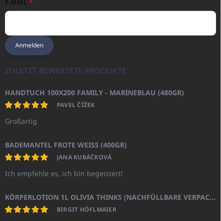
E-MAIL
Anmelden
ZULETZT BEWERTETE PRODUKTE
HANDTUCH 100X200 FAMILY - MARINEBLAU (480GR)
PAVEL ČÍŽEK
Großartig
BADEMANTEL FROTE WEISS (400GR)
JANA KUBÁČKOVÁ
Ich empfehle es, ich bin begeistert!
KÖRPERLOTION 1L OLIVIA THINKS (NACHFÜLLBARE VERPACKUNG)
BIRGIT HÖFLMAIER