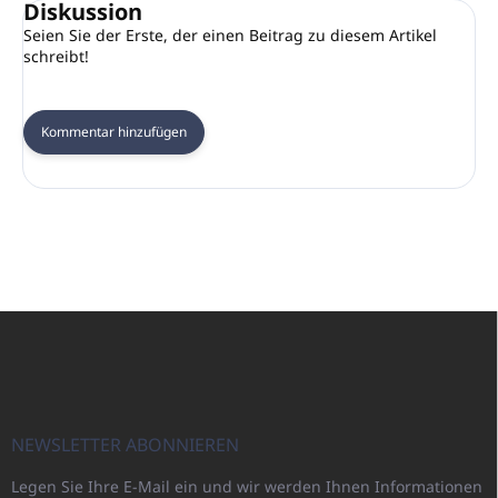
Diskussion
Seien Sie der Erste, der einen Beitrag zu diesem Artikel
schreibt!
Kommentar hinzufügen
F
u
ß
z
e
i
NEWSLETTER ABONNIEREN
l
Legen Sie Ihre E-Mail ein und wir werden Ihnen Informationen
e