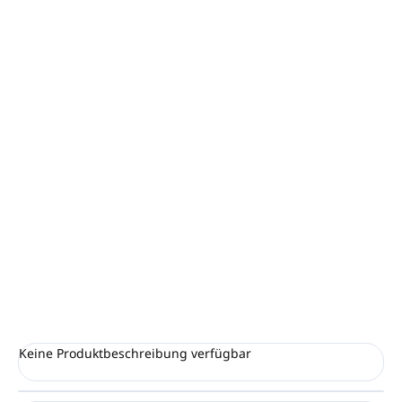
−
+
In den Warenkorb
Zahnersatz aus der PURITY WHITE-Kollektion
Transparente Zahnbürste aus Kunststoff + AME
Zahnpasta 6g
Verpackt in einem transparenten Beutel
Mindestbestellmenge: 10 Stück (Verpackung)
Innenverpackung 100, Karton 500
Abmessungen: 8,5 x 3,5 x 2,5 cm (HxBxT)
FRAGEN
ANSEHEN
Keine Produktbeschreibung verfügbar