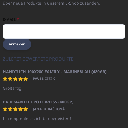
über neue Produkte in unserem E-Shop zusenden.
E-MAIL
Anmelden
ZULETZT BEWERTETE PRODUKTE
HANDTUCH 100X200 FAMILY - MARINEBLAU (480GR)
PAVEL ČÍŽEK
Großartig
BADEMANTEL FROTE WEISS (400GR)
JANA KUBÁČKOVÁ
Ich empfehle es, ich bin begeistert!