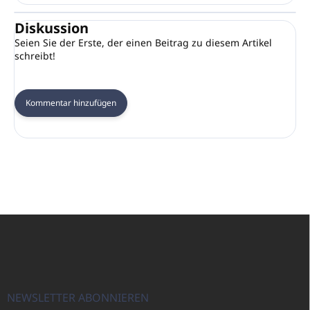
Diskussion
Seien Sie der Erste, der einen Beitrag zu diesem Artikel
schreibt!
Kommentar hinzufügen
F
u
ß
z
e
i
NEWSLETTER ABONNIEREN