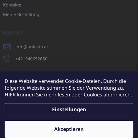
Kontakte
Meine Bestellung
KONTAKT
info
@
unicato.at
+421940652650
Diese Website verwendet Cookie-Dateien. Durch die
folgende Website stimmen Sie der Verwendung zu.
UNICATO.sk
UNICATOshop.cz
UNICATO.at
UNICATO.hu
HIER
können Sie mehr lesen oder Cookies abonnieren.
UNICATOshop.pl
UNICATOshop.de
Einstellungen
Copyright 2026
UNICATO.at
. Alle Rechte vorbehalten.
Cookie-
Einstellungen ändern
Akzeptieren
Zusätzliche Rabatte für Großhandelskunden (bei einer
Mindestbestellung von 400 EUR)
✕
Erstellt von Shoptet