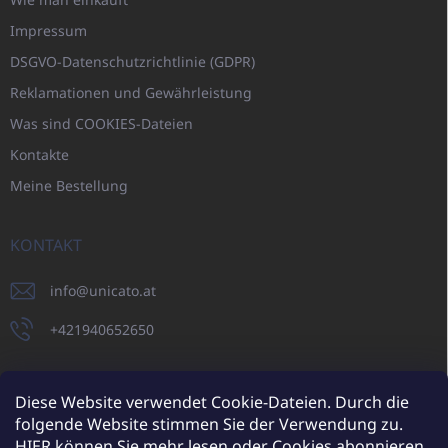
Impressum
DSGVO-Datenschutzrichtlinie (GDPR)
Reklamationen und Gewährleistung
Was sind COOKIES-Dateien
Kontakte
Meine Bestellung
KONTAKT
info
@
unicato.at
+421940652650
Diese Website verwendet Cookie-Dateien. Durch die
folgende Website stimmen Sie der Verwendung zu.
UNICATO.sk
UNICATOshop.cz
UNICATO.at
UNICATO.hu
HIER
können Sie mehr lesen oder Cookies abonnieren.