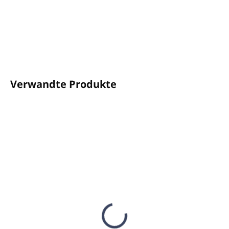
Farbe: weiß
DETAILLIERTE INFORMATIONEN
FRAGEN
ANSEHEN
Verwandte Produkte
AUF LAGER
AUF LAGER
(10 ST)
(21 ST)
Massage lotion
Neutrales Massage öl
Neutral 1L - SCHUPP
1000ml - SCHUPP