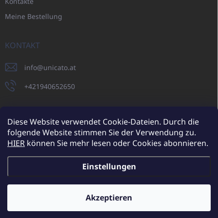
Kontakte
Meine Bestellung
KONTAKT
info
@
unicato.at
+421940652650
Diese Website verwendet Cookie-Dateien. Durch die
folgende Website stimmen Sie der Verwendung zu.
UNICATO.sk
UNICATOshop.cz
UNICATO.at
UNICATO.hu
HIER
können Sie mehr lesen oder Cookies abonnieren.
UNICATOshop.pl
UNICATOshop.de
Einstellungen
Copyright 2026
UNICATO.at
. Alle Rechte vorbehalten.
Cookie-
Einstellungen ändern
Akzeptieren
Zusätzliche Rabatte für Großhandelskunden (bei einer
Mindestbestellung von 400 EUR)
✕
Erstellt von Shoptet
Mehr erfahren