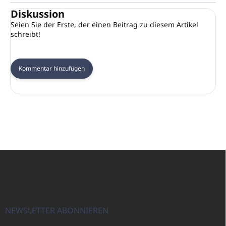
Diskussion
Seien Sie der Erste, der einen Beitrag zu diesem Artikel
schreibt!
Kommentar hinzufügen
F
u
ß
z
e
i
NEWSLETTER ABONNIEREN
l