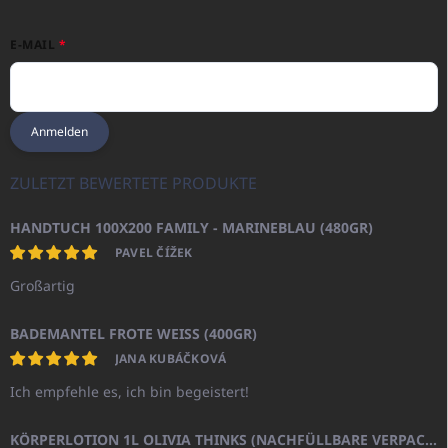
E-MAIL
Anmelden
ZULETZT BEWERTETE PRODUKTE
HANDTUCH 100X200 FAMILY - MARINEBLAU (480GR)
PAVEL ČÍŽEK
Großartig
BADEMANTEL FROTE WEISS (400GR)
JANA KUBÁČKOVÁ
Ich empfehle es, ich bin begeistert!
KÖRPERLOTION 1L OLIVIA THINKS (NACHFÜLLBARE VERPACKUNG)