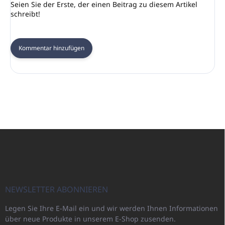
Seien Sie der Erste, der einen Beitrag zu diesem Artikel
schreibt!
Kommentar hinzufügen
F
u
ß
z
e
i
NEWSLETTER ABONNIEREN
l
Legen Sie Ihre E-Mail ein und wir werden Ihnen Informationen
e
über neue Produkte in unserem E-Shop zusenden.