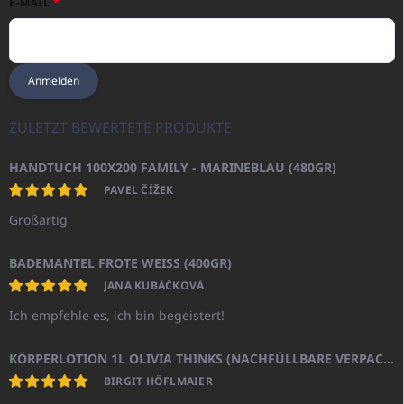
E-MAIL
Anmelden
ZULETZT BEWERTETE PRODUKTE
HANDTUCH 100X200 FAMILY - MARINEBLAU (480GR)
PAVEL ČÍŽEK
Großartig
BADEMANTEL FROTE WEISS (400GR)
JANA KUBÁČKOVÁ
Ich empfehle es, ich bin begeistert!
KÖRPERLOTION 1L OLIVIA THINKS (NACHFÜLLBARE VERPACKUNG)
BIRGIT HÖFLMAIER