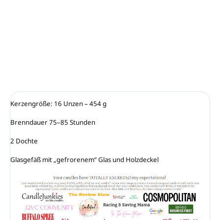
Basis: Honig, Karamell, Ahorn, Himbeere,
Eichenmoos und Vanille.
DETAILLIERTE INFORMATIONEN
FRAGEN
ANSEHEN
Kerzengröße: 16 Unzen – 454 g

Brenndauer 75–85 Stunden

2 Dochte

Glasgefäß mit „gefrorenem“ Glas und Holzdeckel