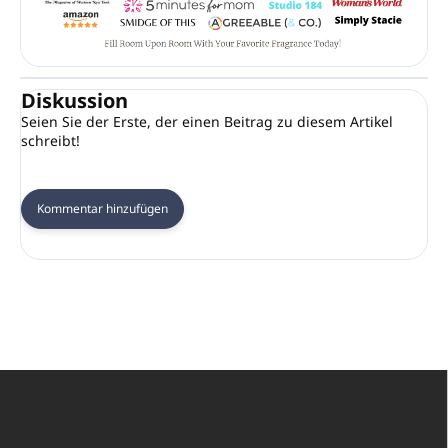
Diskussion
Seien Sie der Erste, der einen Beitrag zu diesem Artikel
schreibt!
Kommentar hinzufügen
F
u
ß
z