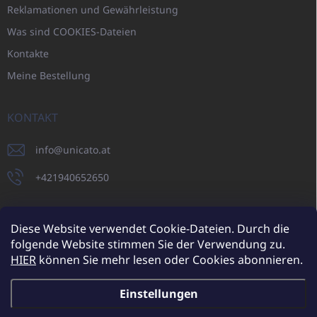
Reklamationen und Gewährleistung
Was sind COOKIES-Dateien
Kontakte
Meine Bestellung
KONTAKT
info
@
unicato.at
+421940652650
Diese Website verwendet Cookie-Dateien. Durch die
folgende Website stimmen Sie der Verwendung zu.
UNICATO.sk
UNICATOshop.cz
UNICATO.at
UNICATO.hu
HIER
können Sie mehr lesen oder Cookies abonnieren.
UNICATOshop.pl
UNICATOshop.de
Einstellungen