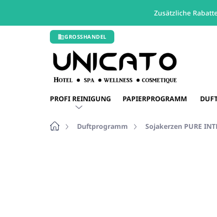
Zusätzliche Rabatt
Zum
GROSSHANDEL
Inhalt
springen
PROFI REINIGUNG
PAPIERPROGRAMM
DUF
Startseite
Duftprogramm
Sojakerzen PURE IN
1 Bewertung
Bewertungsdetails
MA