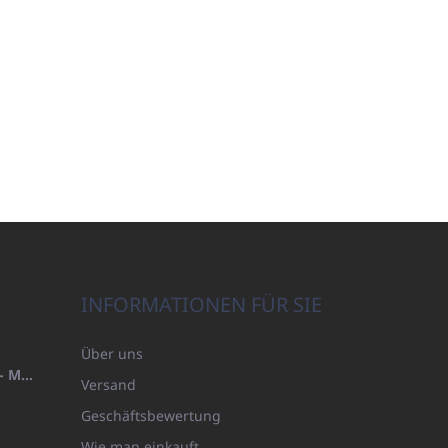
INFORMATIONEN FÜR SIE
Über uns
HANDTUCH 100X200 FAMILY - MARINEBLAU (480GR)
Versand
Geschäftsbewertung
Wie man einkauft