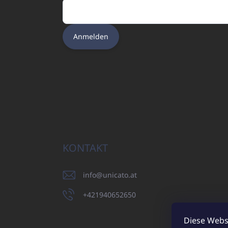
Anmelden
KONTAKT
info
@
unicato.at
+421940652650
Diese Webs