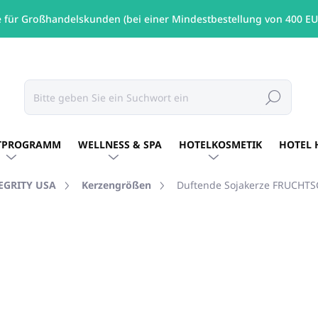
e für Großhandelskunden (bei einer Mindestbestellung von 400 EU
Suchen
TPROGRAMM
WELLNESS & SPA
HOTELKOSMETIK
HOTEL 
TEGRITY USA
Kerzengrößen
Duftende Sojakerze FRUCHTSC
RKE:
PURE INTEGRITY USA
€20,17
/ St
€16,40 ohne MwSt.
Verkaufspreis:
AUF LAGER
(14 ST)