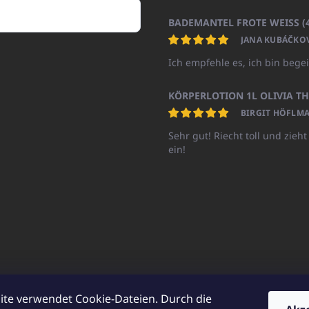
JANA KUBÁČKO
Ich empfehle es, ich bin begei
BIRGIT HÖFLMA
Sehr gut! Riecht toll und zieht
ein!
ite verwendet Cookie-Dateien. Durch die