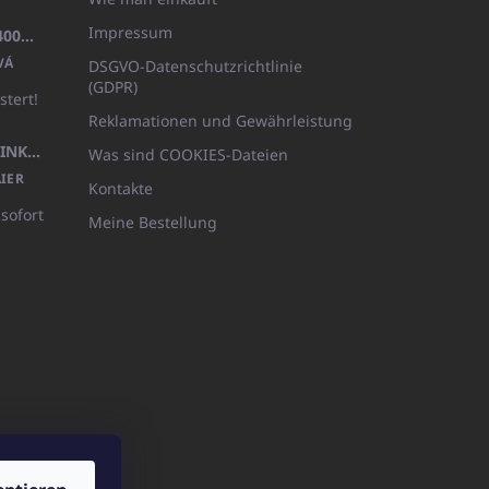
Impressum
BADEMANTEL FROTE WEISS (400GR)
VÁ
DSGVO-Datenschutzrichtlinie
(GDPR)
stert!
Reklamationen und Gewährleistung
KÖRPERLOTION 1L OLIVIA THINKS (NACHFÜLLBARE VERPACKUNG)
Was sind COOKIES-Dateien
IER
Kontakte
 sofort
Meine Bestellung