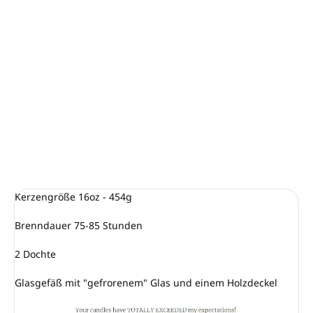
Unser Duft Gesüßte Fichte ist ein natürlicher, natürlicher
Duft von Fichte und Kiefer mit einem dezenten Hauch von
Zucker für ein Gefühl von Süße. Ein wirklich einzigartiges
und brillant harmonisiertes Aroma. Die perfekte Wahl für
Winterabende.
DETAILLIERTE INFORMATIONEN
FRAGEN
ANSEHEN
Kerzengröße 16oz - 454g
Brenndauer 75-85 Stunden
2 Dochte
Glasgefäß mit "gefrorenem" Glas und einem Holzdeckel