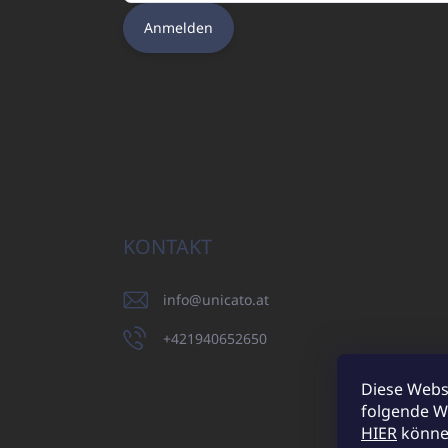
Anmelden
KONTAKT
info
@
unicato.at
+421940652650
Diese Webs
folgende W
UNICATO.sk
HIER
können