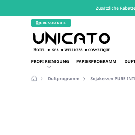
Zusätzliche Rabatt
Zum
GROSSHANDEL
Inhalt
springen
PROFI REINIGUNG
PAPIERPROGRAMM
DUF
Startseite
Duftprogramm
Sojakerzen PURE IN
Nicht bewertet
Bewertungsdetails