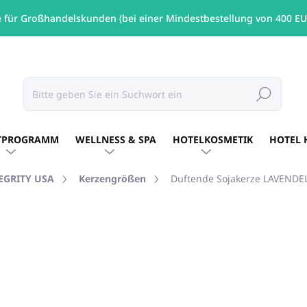
e für Großhandelskunden (bei einer Mindestbestellung von 400 EU
Suchen
TPROGRAMM
WELLNESS & SPA
HOTELKOSMETIK
HOTEL 
TEGRITY USA
Kerzengrößen
Duftende Sojakerze LAVENDEL
MARKE:
PURE INTEGRITY USA
€26,60
/ St
€21,63 ohne MwSt.
Verkaufspreis:
AUF LAGER
(6 ST)