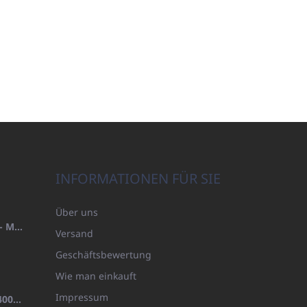
INFORMATIONEN FÜR SIE
Über uns
HANDTUCH 100X200 FAMILY - MARINEBLAU (480GR)
Versand
Geschäftsbewertung
Wie man einkauft
Impressum
BADEMANTEL FROTE WEISS (400GR)