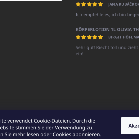
JANA KUBÁČKO
Ich empfehle es, ich bin begei
BIRGIT HÖFLMA
Sehr gut! Riecht toll und zieht
ein!
ite verwendet Cookie-Dateien. Durch die
Akz
ebsite stimmen Sie der Verwendung zu.
UNICATOshop.cz
UNICATO.at
UNICATO.hu
UNICATOshop.pl
UN
 Sie mehr lesen oder Cookies abonnieren.