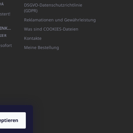
VÁ
DSGVO-Datenschutzrichtlinie
(GDPR)
stert!
Reklamationen und Gewährleistung
KÖRPERLOTION 1L OLIVIA THINKS (NACHFÜLLBARE VERPACKUNG)
Was sind COOKIES-Dateien
IER
Kontakte
 sofort
Meine Bestellung
eptieren
ICATOshop.de