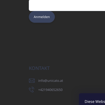
Anmelden
KONTAKT
info
@
unicato.at
+421940652650
Diese Webs