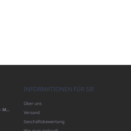
INFORMATIONEN FÜR SIE
Über uns
HANDTUCH 100X200 FAMILY - MARINEBLAU (480GR)
Versand
Geschäftsbewertung
Wie man einkauft