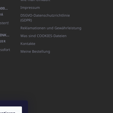
Impressum
BADEMANTEL FROTE WEISS (400GR)
VÁ
DSGVO-Datenschutzrichtlinie
(GDPR)
stert!
Reklamationen und Gewährleistung
KÖRPERLOTION 1L OLIVIA THINKS (NACHFÜLLBARE VERPACKUNG)
Was sind COOKIES-Dateien
IER
Kontakte
 sofort
Meine Bestellung