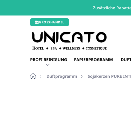
Zusätzliche Rabatt
Zum
GROSSHANDEL
Inhalt
springen
PROFI REINIGUNG
PAPIERPROGRAMM
DUF
Startseite
Duftprogramm
Sojakerzen PURE IN
Nicht bewertet
Bewertungsdetails