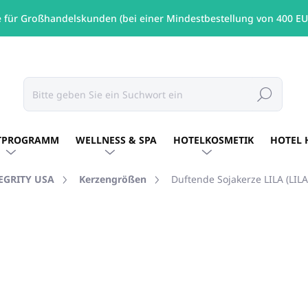
e für Großhandelskunden (bei einer Mindestbestellung von 400 EU
Suchen
TPROGRAMM
WELLNESS & SPA
HOTELKOSMETIK
HOTEL 
TEGRITY USA
Kerzengrößen
Duftende Sojakerze LILA (LILA
MARKE:
PURE INTEGRITY USA
€20,17
/ St
€16,40 ohne MwSt.
Verkaufspreis:
AUF LAGER
(6 ST)