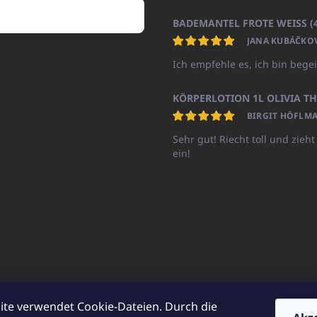
JANA KUBÁČKO
Ich empfehle es, ich bin begei
BIRGIT HÖFLMA
Sehr gut! Riecht toll und zieht
ein!
ite verwendet Cookie-Dateien. Durch die