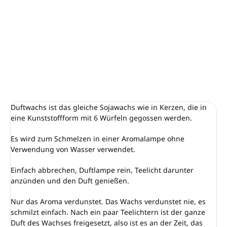
Unser Duft Pfirsich ist ein erhebender Duft frischer saftiger
Pfirsiche. Als wären sie echt. Angenehm süßes, energisches
Aroma.
DETAILLIERTE INFORMATIONEN
FRAGEN
ANSEHEN
Duftwachs ist das gleiche Sojawachs wie in Kerzen, die in
eine Kunststoffform mit 6 Würfeln gegossen werden.
Es wird zum Schmelzen in einer Aromalampe ohne
Verwendung von Wasser verwendet.
Einfach abbrechen, Duftlampe rein, Teelicht darunter
anzünden und den Duft genießen.
Nur das Aroma verdunstet. Das Wachs verdunstet nie, es
schmilzt einfach. Nach ein paar Teelichtern ist der ganze
Duft des Wachses freigesetzt, also ist es an der Zeit, das