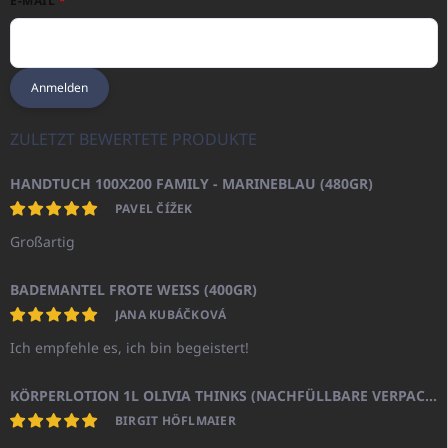
E-MAIL
Anmelden
ZULETZT BEWERTETE PRODUKTE
HANDTUCH 100X200 FAMILY - MARINEBLAU (480GR)
PAVEL ČÍŽEK
Großartig
BADEMANTEL FROTE WEISS (400GR)
JANA KUBÁČKOVÁ
Ich empfehle es, ich bin begeistert!
KÖRPERLOTION 1L OLIVIA THINKS (NACHFÜLLBARE VERPACKUNG)
BIRGIT HÖFLMAIER