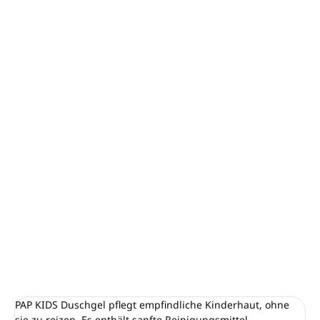
Pflegt empfindliche Babyhaut, ohne sie zu reizen.
Mindestbestellmenge: 201 Stück (Karton).
Volumen: 35 ml
Es enthält sanfte Reinigungsmittel natürlichen
Ursprungs.
Dermatologisch und augenärztlich getestet mit einer
Zusammensetzung, die nicht in den Augen brennt.
Enthält keine Allergene, Parabene, Mineralöle,
Propylenglykol, Ethanolamin, Silikone und Farbstoffe.
Hergestellt in
Griechenland.
DETAILLIERTE INFORMATIONEN
FRAGEN
ANSEHEN
PAP KIDS Duschgel pflegt empfindliche Kinderhaut, ohne
sie zu reizen. Es enthält sanfte Reinigungsmittel