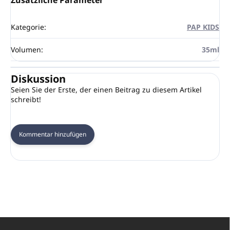
Zusätzliche Parameter
Kategorie
:
PAP KIDS
Volumen
:
35ml
Diskussion
Seien Sie der Erste, der einen Beitrag zu diesem Artikel
schreibt!
Kommentar hinzufügen
F