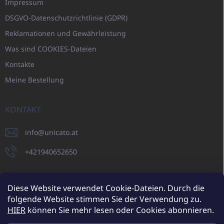
Impressum
DSGVO-Datenschutzrichtlinie (GDPR)
Reklamationen und Gewährleistung
Was sind COOKIES-Dateien
Kontakte
Meine Bestellung
KONTAKT
info
@
unicato.at
+421940652650
Diese Website verwendet Cookie-Dateien. Durch die
folgende Website stimmen Sie der Verwendung zu.
UNICATO.sk
UNICATOshop.cz
UNICATO.at
UNICATO.hu
HIER
können Sie mehr lesen oder Cookies abonnieren.
UNICATOshop.pl
UNICATOshop.de