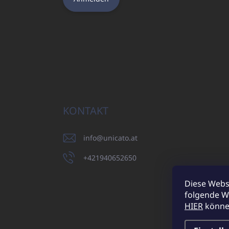
KONTAKT
info
@
unicato.at
+421940652650
Diese Webs
folgende W
UNICATO.sk
HIER
können