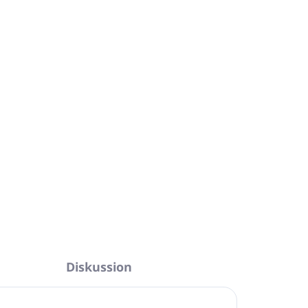
 Silikonen, Phenoxyethanol, GVO,
lyethylenglykol
en Partikel
kt in Italien
ng ist zu 100 % recycelbar
acons 40 ml
ck
FRAGEN
ANSEHEN
Diskussion