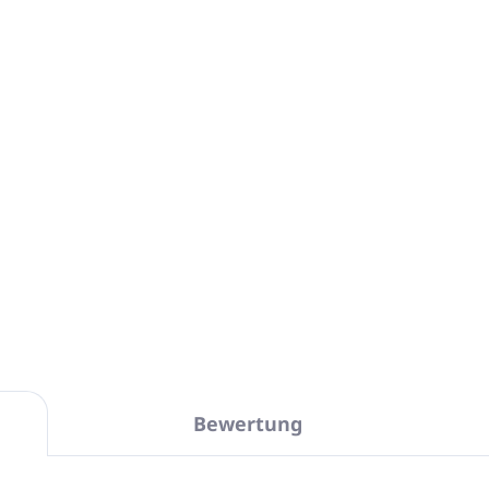
FREI von: Parabenen,
Nanopartikeln und Po
enthält keine tierisch
Hergestellt und verpac
Die gesamte Verpacku
Packungseinheit: X Fl
Ausführung: Einzelpa
DETAILLIERTE INFORMATIONEN
Bewertung