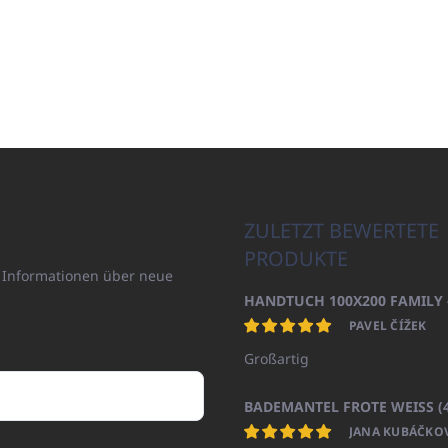
ZULETZT BEWERTETE
PRODUKTE
n Informationen über neue
PAVEL ČÍŽEK
Großartig
JANA KUBÁČKO