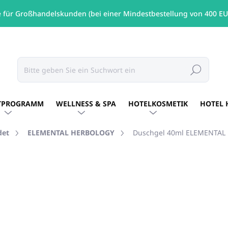
e für Großhandelskunden (bei einer Mindestbestellung von 400 EU
Suchen
TPROGRAMM
WELLNESS & SPA
HOTELKOSMETIK
HOTEL 
det
ELEMENTAL HERBOLOGY
Duschgel 40ml ELEMENTA
MARKE:
ELEMENTAL HERBOLOGY
€0,70
/ St
€0,57 ohne MwSt.
Verkaufspreis:
AUF LAGER
(74 ST)