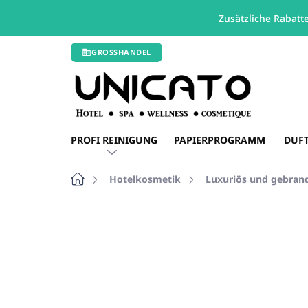
Zusätzliche Rabatt
Zum
GROSSHANDEL
Inhalt
springen
PROFI REINIGUNG
PAPIERPROGRAMM
DUF
Startseite
Hotelkosmetik
Luxuriös und gebran
Nicht bewertet
Bewertungsdetails