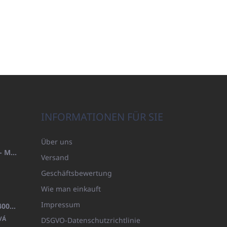
INFORMATIONEN FÜR SIE
Über uns
HANDTUCH 100X200 FAMILY - MARINEBLAU (480GR)
Versand
Geschäftsbewertung
Wie man einkauft
Impressum
BADEMANTEL FROTE WEISS (400GR)
VÁ
DSGVO-Datenschutzrichtlinie