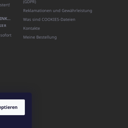
(GDPR)
stert!
Reklamationen und Gewährleistung
KÖRPERLOTION 1L OLIVIA THINKS (NACHFÜLLBARE VERPACKUNG)
Was sind COOKIES-Dateien
IER
Kontakte
 sofort
Meine Bestellung
eptieren
ICATOshop.de