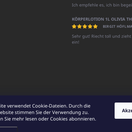
Ich empfehle es, ich bin begei
BIRGIT HÖFLMA
Sehr gut! Riecht toll und zieht
ein!
ite verwendet Cookie-Dateien. Durch die
Akz
ebsite stimmen Sie der Verwendung zu.
UNICATOshop.cz
UNICATO.at
UNICATO.hu
UNICATOshop.pl
UN
 Sie mehr lesen oder Cookies abonnieren.