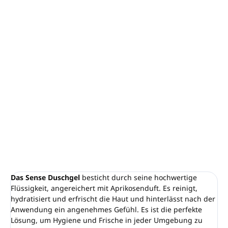
Duschgel SENSE
Inhalt: 5L
Der Behälter ist zum Nachfüllen von SENSE-Spendern
geeignet.
Aprikosenduft
Neue Formel mit CPNP-Zertifikat
Hergestellt in der EU
DETAILLIERTE INFORMATIONEN
FRAGEN
ANSEHEN
Das Sense Duschgel
besticht durch seine hochwertige
Flüssigkeit, angereichert mit Aprikosenduft. Es reinigt,
hydratisiert und erfrischt die Haut und hinterlässt nach der
Anwendung ein angenehmes Gefühl. Es ist die perfekte
Lösung, um Hygiene und Frische in jeder Umgebung zu