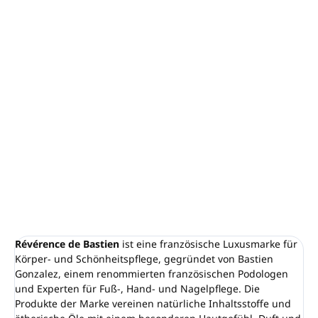
−
+
In den Warenkorb
Flüssigseife RÉVÉRENCE DE BASTIEN
Inhalt: 300 ml, Pumpspender
Sanfte Formel, geeignet für die tägliche Anwendung
und alle Hauttypen
Hergestellt in Frankreich
DETAILLIERTE INFORMATIONEN
FRAGEN
ANSEHEN
Révérence de Bastien
ist eine französische Luxusmarke für
Körper- und Schönheitspflege, gegründet von Bastien
Gonzalez, einem renommierten französischen Podologen
und Experten für Fuß-, Hand- und Nagelpflege. Die
Produkte der Marke vereinen natürliche Inhaltsstoffe und