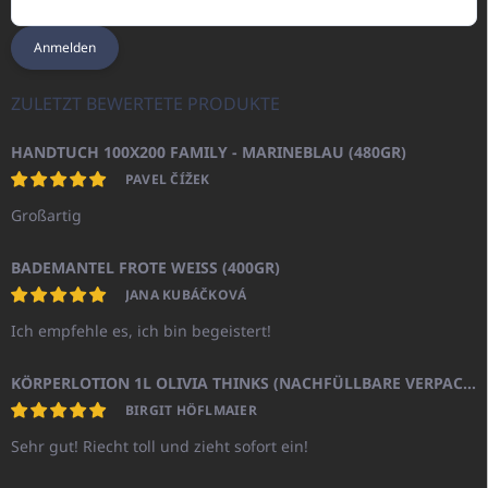
Anmelden
ZULETZT BEWERTETE PRODUKTE
HANDTUCH 100X200 FAMILY - MARINEBLAU (480GR)
PAVEL ČÍŽEK
Großartig
BADEMANTEL FROTE WEISS (400GR)
JANA KUBÁČKOVÁ
Ich empfehle es, ich bin begeistert!
KÖRPERLOTION 1L OLIVIA THINKS (NACHFÜLLBARE VERPACKUNG)
BIRGIT HÖFLMAIER
Sehr gut! Riecht toll und zieht sofort ein!