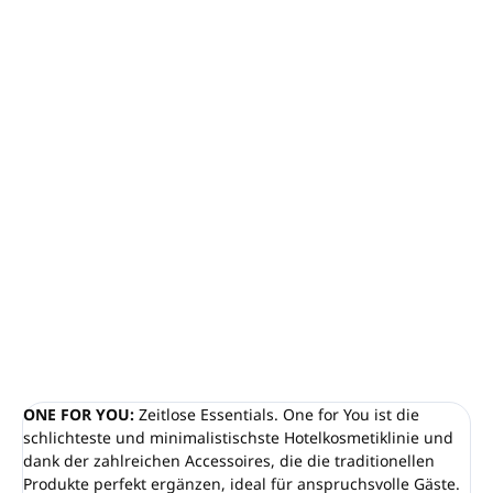
−
+
In den Warenkorb
ONE FOR YOU Körper- und Handcreme (Kanister)
Inhalt: 5 L
Hergestellt aus Weizenproteinen
Dermatologisch getestet, ohne Parabene
100 % hergestellt in Italien
DETAILLIERTE INFORMATIONEN
FRAGEN
ANSEHEN
ONE FOR YOU:
Zeitlose Essentials. One for You ist die
schlichteste und minimalistischste Hotelkosmetiklinie und
dank der zahlreichen Accessoires, die die traditionellen
Produkte perfekt ergänzen, ideal für anspruchsvolle Gäste.