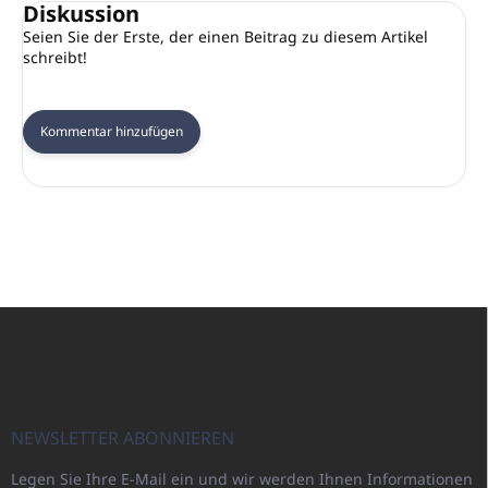
Diskussion
Seien Sie der Erste, der einen Beitrag zu diesem Artikel
schreibt!
Kommentar hinzufügen
F
u
ß
z
e
i
NEWSLETTER ABONNIEREN
l
Legen Sie Ihre E-Mail ein und wir werden Ihnen Informationen
e