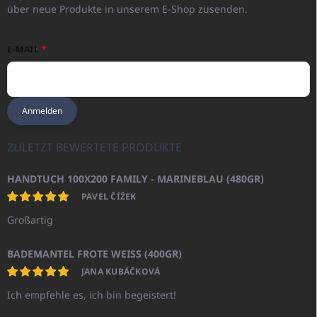
über neue Produkte in unserem E-Shop zusenden.
E-MAIL
Anmelden
ZULETZT BEWERTETE PRODUKTE
HANDTUCH 100X200 FAMILY - MARINEBLAU (480GR)
PAVEL ČÍŽEK
Großartig
BADEMANTEL FROTE WEISS (400GR)
JANA KUBÁČKOVÁ
Ich empfehle es, ich bin begeistert!