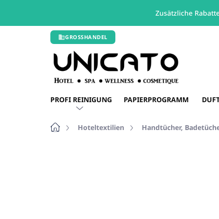
Zusätzliche Rabatt
Zum
GROSSHANDEL
Inhalt
springen
PROFI REINIGUNG
PAPIERPROGRAMM
DUF
Startseite
Hoteltextilien
Handtücher, Badetüch
1 Bewertung
Bewertungsdetails
MA