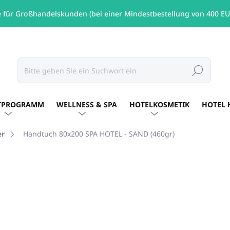
e für Großhandelskunden (bei einer Mindestbestellung von 400 EU
Suchen
TPROGRAMM
WELLNESS & SPA
HOTELKOSMETIK
HOTEL 
er
Handtuch 80x200 SPA HOTEL - SAND (460gr)
RKE:
KIRPOGLOU GRIECHENLAND
€11,34
/ St
€9,22 ohne MwSt.
Verkaufspreis:
AUF LAGER
(122 ST)