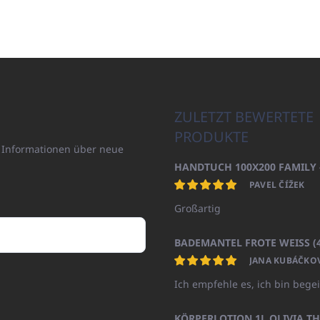
ZULETZT BEWERTETE
PRODUKTE
n Informationen über neue
PAVEL ČÍŽEK
Großartig
JANA KUBÁČKO
Ich empfehle es, ich bin begei