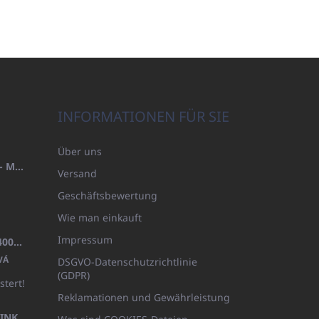
INFORMATIONEN FÜR SIE
Über uns
HANDTUCH 100X200 FAMILY - MARINEBLAU (480GR)
Versand
Geschäftsbewertung
Wie man einkauft
Impressum
BADEMANTEL FROTE WEISS (400GR)
VÁ
DSGVO-Datenschutzrichtlinie
(GDPR)
stert!
Reklamationen und Gewährleistung
KÖRPERLOTION 1L OLIVIA THINKS (NACHFÜLLBARE VERPACKUNG)