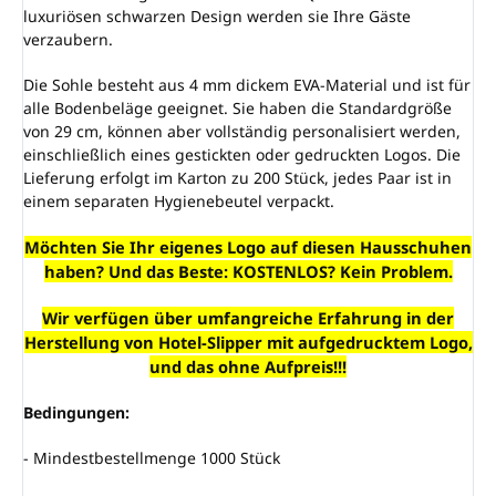
luxuriösen schwarzen Design werden sie Ihre Gäste
verzaubern.
Die Sohle besteht aus 4 mm dickem EVA-Material und ist für
alle Bodenbeläge geeignet. Sie haben die Standardgröße
von 29 cm, können aber vollständig personalisiert werden,
einschließlich eines gestickten oder gedruckten Logos. Die
Lieferung erfolgt im Karton zu 200 Stück, jedes Paar ist in
einem separaten Hygienebeutel verpackt.
Möchten Sie Ihr eigenes Logo auf diesen Hausschuhen
haben? Und das Beste: KOSTENLOS? Kein Problem.
Wir verfügen über umfangreiche Erfahrung in der
Herstellung von Hotel-Slipper mit aufgedrucktem Logo,
und das ohne Aufpreis!!!
Bedingungen:
- Mindestbestellmenge 1000 Stück