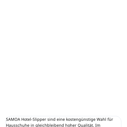
Karton: 200 Stück
Mindestabnahme: 10 Stück
Farbe:
schwarz, mit schwarzer Sohle
Material: Polyester
Geschlossene Zehenpartie
Verpackt in einem Papierstreifen mit dem ECO
FRIENDLY HOTEL-Logo
Größe 29cm (UNISEX-Standard)
4 mm EVA-Sohle
DETAILLIERTE INFORMATIONEN
FRAGEN
ANSEHEN
SAMOA Hotel-Slipper sind eine kostengünstige Wahl für
Hausschuhe in gleichbleibend hoher Qualität. Im