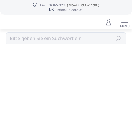
Zum
+421940652650
Inhalt
info@unicato.at
springen
Geschlossene Hausschuhe
Suchen
Bewertungsdetails
1 Bewertung