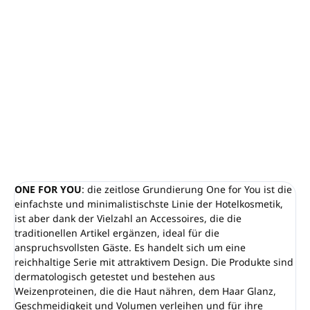
Mindestbestellmenge: 50 Stück (1 Karton = 600
Stück)
Hergestellt aus Weizenproteinen
Dermatologisch getestet
100 % HERGESTELLT IN ITALIEN
DETAILLIERTE INFORMATIONEN
FRAGEN
ANSEHEN
ONE FOR YOU
: die zeitlose Grundierung One for You ist die
einfachste und minimalistischste Linie der Hotelkosmetik,
ist aber dank der Vielzahl an Accessoires, die die
traditionellen Artikel ergänzen, ideal für die
anspruchsvollsten Gäste. Es handelt sich um eine
reichhaltige Serie mit attraktivem Design. Die Produkte sind
dermatologisch getestet und bestehen aus
Weizenproteinen, die die Haut nähren, dem Haar Glanz,
Geschmeidigkeit und Volumen verleihen und für ihre