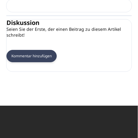
Diskussion
Seien Sie der Erste, der einen Beitrag zu diesem Artikel
schreibt!
Kommentar hinzufügen
F
u
ß
z
e