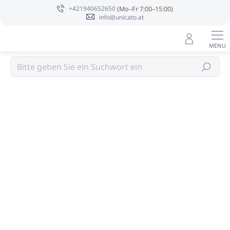
Zum
+421940652650
Inhalt
info@unicato.at
springen
Kinderhausschuhe
Suchen
Bewertungsdetails
Nicht bewertet