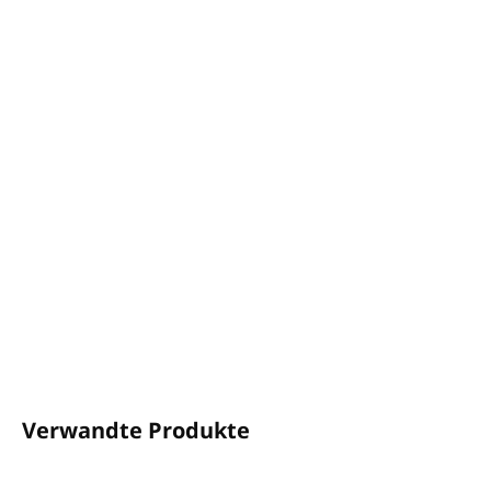
1 Karton: 200St
Mindestbestellmenge: 5 Stück
Größe 22cm
VELOR-Material, luxuriöses Material, sehr angenehm
und weich im Griff
geschlossene Spitze
6 mm EVA-Sohle + Kartoneinlage für mehr Festigkeit
6 mm Schaumstoff an Ferse und Leder
DETAILLIERTE INFORMATIONEN
FRAGEN
ANSEHEN
Verwandte Produkte