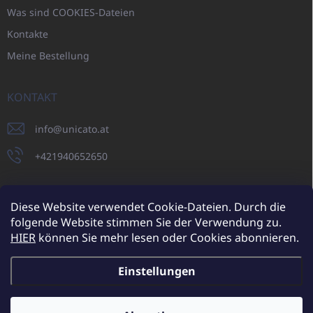
Was sind COOKIES-Dateien
Kontakte
Meine Bestellung
KONTAKT
info
@
unicato.at
+421940652650
Diese Website verwendet Cookie-Dateien. Durch die
folgende Website stimmen Sie der Verwendung zu.
UNICATO.sk
UNICATOshop.cz
UNICATO.at
UNICATO.hu
HIER
können Sie mehr lesen oder Cookies abonnieren.
UNICATOshop.pl
UNICATOshop.de
Einstellungen
Copyright 2026
UNICATO.at
. Alle Rechte vorbehalten.
Cookie-
Einstellungen ändern