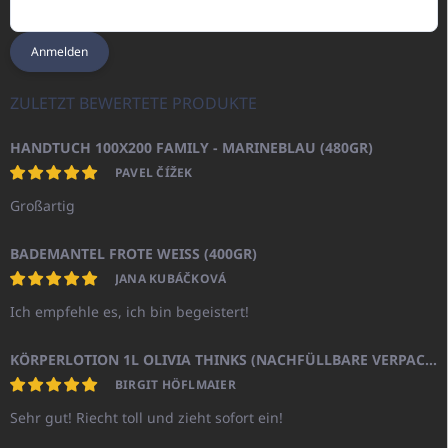
Anmelden
ZULETZT BEWERTETE PRODUKTE
HANDTUCH 100X200 FAMILY - MARINEBLAU (480GR)
PAVEL ČÍŽEK
Großartig
BADEMANTEL FROTE WEISS (400GR)
JANA KUBÁČKOVÁ
Ich empfehle es, ich bin begeistert!
KÖRPERLOTION 1L OLIVIA THINKS (NACHFÜLLBARE VERPACKUNG)
BIRGIT HÖFLMAIER
Sehr gut! Riecht toll und zieht sofort ein!