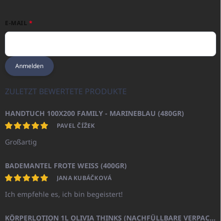
E-MAIL
Anmelden
ZULETZT BEWERTETE PRODUKTE
HANDTUCH 100X200 FAMILY - MARINEBLAU (480GR)
PAVEL ČÍŽEK
Großartig
BADEMANTEL FROTE WEISS (400GR)
JANA KUBÁČKOVÁ
Ich empfehle es, ich bin begeistert!
KÖRPERLOTION 1L OLIVIA THINKS (NACHFÜLLBARE VERPACKUNG)