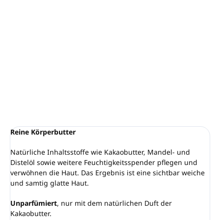
Anwendung:
für Wellnessmassage, Packung oder
als Körpercreme
Enthält natürliche Inhaltsstoffe wie Kakaobutter,
Mandel- und Distelöl
Hergestellt in Deutschland
DETAILLIERTE INFORMATIONEN
FRAGEN
ANSEHEN
Reine Körperbutter
Natürliche Inhaltsstoffe wie Kakaobutter, Mandel- und
Distelöl sowie weitere Feuchtigkeitsspender pflegen und
verwöhnen die Haut. Das Ergebnis ist eine sichtbar weiche
und samtig glatte Haut.
Unparfümiert
, nur mit dem natürlichen Duft der
Kakaobutter.