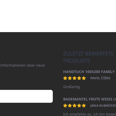
ZULETZT BEWERTETE
PRODUKTE
n Informationen über neue
PAVEL ČÍŽEK
Großartig
JANA KUBÁČKO
Ich empfehle es, ich bin begei