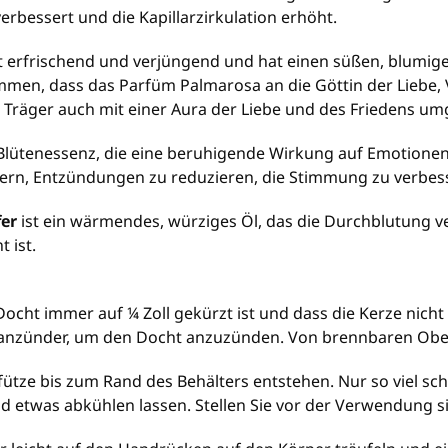
bessert und die Kapillarzirkulation erhöht.
t erfrischend und verjüngend und hat einen süßen, blumige
en, dass das Parfüm Palmarosa an die Göttin der Liebe, V
 Träger auch mit einer Aura der Liebe und des Friedens u
e Blütenessenz, die eine beruhigende Wirkung auf Emotione
ern, Entzündungen zu reduzieren, die Stimmung zu verbesse
fer
ist ein wärmendes, würziges Öl, das die Durchblutung v
 ist.
 Docht immer auf ¼ Zoll gekürzt ist und dass die Kerze nicht
nanzünder, um den Docht anzuzünden. Von brennbaren Ober
ütze bis zum Rand des Behälters entstehen. Nur so viel sc
etwas abkühlen lassen. Stellen Sie vor der Verwendung sich