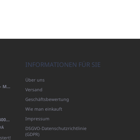
INFORMATIONEN FÜR SIE
Über uns
HANDTUCH 100X200 FAMILY - MARINEBLAU (480GR)
Versand
Geschäftsbewertung
Wie man einkauft
Impressum
BADEMANTEL FROTE WEISS (400GR)
VÁ
DSGVO-Datenschutzrichtlinie
(GDPR)
stert!