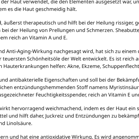
 der Haut verwendet, die den Elementen ausgesetzt war, u
em es die Haut geschmeidig hält.
äußerst therapeutisch und hilft bei der Heilung rissiger, 
 bei der Heilung von Prellungen und Schmerzen. Sheabutter
em reich an Vitamin A und E.
d Anti-Aging-Wirkung nachgesagt wird, hat sich zu einem
teuersten Schönheitsöle der Welt entwickelt. Es ist reich a
von Hauterkrankungen helfen: Akne, Ekzeme, Schuppenflechte
 und antibakterielle Eigenschaften und soll bei der Bekämp
lichen entzündungshemmenden Stoff namens Myristinsäure, 
 ausgezeichneter Feuchtigkeitsspender, reich an Vitamin E u
 wirkt hervorragend weichmachend, indem es der Haut ein s
tmittel und hilft daher, Juckreiz und Entzündungen zu bekäm
nd Linolsäure.
dern und hat eine antioxidative Wirkung. Es wird angenomm