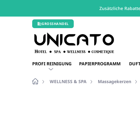
Zusätzliche Rabatt
Zum
GROSSHANDEL
Inhalt
springen
PROFI REINIGUNG
PAPIERPROGRAMM
DUF
Startseite
WELLNESS & SPA
Massagekerzen
Nicht bewertet
Bewertungsdetails