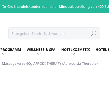
e für Großhandelskunden (bei einer Mindestbestellung von 400 EU
Suchen
TPROGRAMM
WELLNESS & SPA
HOTELKOSMETIK
HOTEL 
Massagekerze 60g AFRODI THERAPY (Aphrodisia-Therapie)
MARKE:
ORLI
€11,23
/ St
€9,13 ohne MwSt.
Verkaufspreis:
AUF LAGER
(5 ST)